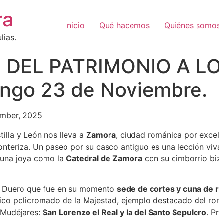
ra
Inicio
Qué hacemos
Quiénes somo
lias.
DEL PATRIMONIO A LO
ingo 23 de Noviembre.
mber, 2025
tilla y León nos lleva a
Zamora
, ciudad románica por excel
ronteriza. Un paseo por su casco antiguo es una lección viv
y una joya como la
Catedral de Zamora
con su cimborrio bi
el Duero que fue en su momento
sede de cortes y cuna de 
tico policromado de la Majestad, ejemplo destacado del r
o-Mudéjares:
San Lorenzo el Real y la del Santo Sepulcro
. P