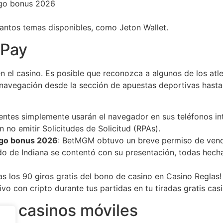
igo bonus 2026
tantos temas disponibles, como Jeton Wallet.
 Pay
en el casino. Es posible que reconozca a algunos de los atle
a navegación desde la sección de apuestas deportivas hasta 
entes simplemente usarán el navegador en sus teléfonos int
 no emitir Solicitudes de Solicitud (RPAs).
igo bonus 2026
: BetMGM obtuvo un breve permiso de vende
o de Indiana se contentó con su presentación, todas hecha
das los 90 giros gratis del bono de casino en Casino Reglas!
 vivo con cripto durante tus partidas en tu tiradas gratis c
os casinos móviles