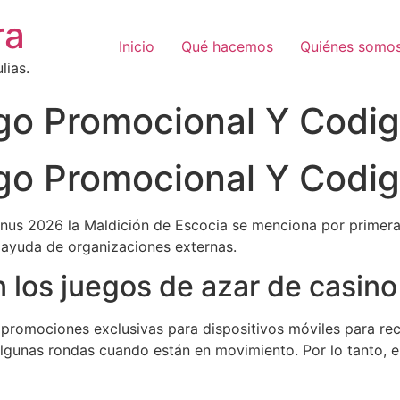
ra
Inicio
Qué hacemos
Quiénes somo
lias.
go Promocional Y Codi
go Promocional Y Codi
us 2026 la Maldición de Escocia se menciona por primera 
 ayuda de organizaciones externas.
n los juegos de azar de casino
promociones exclusivas para dispositivos móviles para r
gunas rondas cuando están en movimiento. Por lo tanto, el 