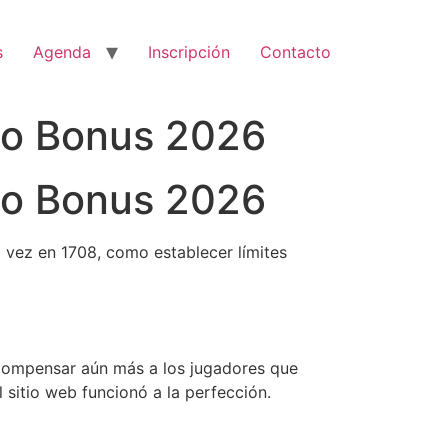
s
Agenda
Inscripción
Contacto
go Bonus 2026
go Bonus 2026
vez en 1708, como establecer límites
ecompensar aún más a los jugadores que
sitio web funcionó a la perfección.