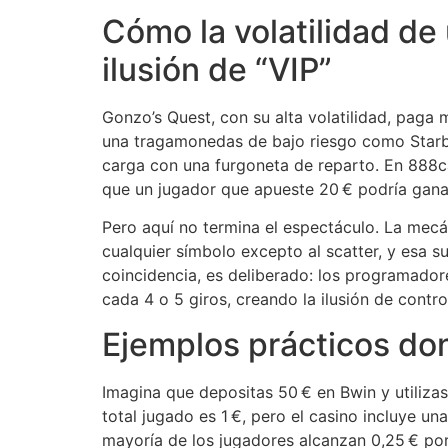
Cómo la volatilidad d
ilusión de “VIP”
Gonzo’s Quest, con su alta volatilidad, pag
una tragamonedas de bajo riesgo como Starbu
carga con una furgoneta de reparto. En 888casi
que un jugador que apueste 20 € podría ganar
Pero aquí no termina el espectáculo. La mecá
cualquier símbolo excepto al scatter, y esa s
coincidencia, es deliberado: los programador
cada 4 o 5 giros, creando la ilusión de contro
Ejemplos prácticos don
Imagina que depositas 50 € en Bwin y utilizas 
total jugado es 1 €, pero el casino incluye un
mayoría de los jugadores alcanzan 0,25 € por 