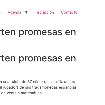
s
Agenda
Inscripción
Contacto
rten promesas en
rten promesas en
en una ruleta de 37 números solo 1% de los
o al jugador) de sus tragamonedas españolas
€ de ventaja matemática.