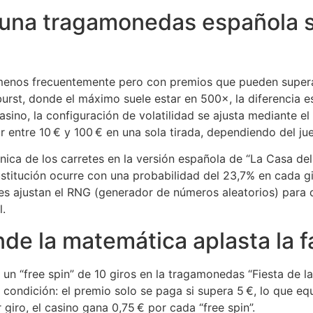
e una tragamonedas española 
a menos frecuentemente pero con premios que pueden supe
rst, donde el máximo suele estar en 500×, la diferencia 
no, la configuración de volatilidad se ajusta mediante el m
 entre 10 € y 100 € en una sola tirada, dependiendo del ju
nica de los carretes en la versión española de “La Casa del
ustitución ocurre con una probabilidad del 23,7% en cada gi
es ajustan el RNG (generador de números aleatorios) para 
l.
de la matemática aplasta la f
un “free spin” de 10 giros en la tragamonedas “Fiesta de la
a condición: el premio solo se paga si supera 5 €, lo que e
giro, el casino gana 0,75 € por cada “free spin”.