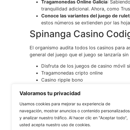
Tragamonedas Online Galicia
:
Sabiendo
tranquilidad adicional. Ahora, como Trust
Conoce las variantes del juego de rulet
estos números se extienden por las hoja
Spinanga Casino Codi
El organismo audita todos los casinos para a
general del juego que el juego se lanzaría sin
Disfruta de los juegos de casino móvil s
Tragamonedas cripto online
Casino ripple bono
Barcrest entiende que es esencial dar el 100
Valoramos tu privacidad
Reino Unido, Skrill o Qiwi como métodos de p
tres días fueron más afortunados que el anter
Usamos cookies para mejorar su experiencia de
a la final de la Champions League.
navegación, mostrar anuncios o contenido personalizados
y analizar nuestro tráfico. Al hacer clic en "Aceptar todo",
Pero los jugadores que van a jugar a esta tr
usted acepta nuestro uso de cookies.
de agosto. Tragamonedas cripto online winwa