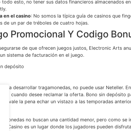
 todo esto, no tener sus datos financieros almacenados en 
ly.
a en el casino
:
No somos la típica guía de casinos que fing
s de un par de tréboles de cuatro hojas.
go Promocional Y Codigo Bon
segurarse de que ofrecen juegos justos, Electronic Arts an
 un sistema de facturación en el juego.
in depósito
% para desarrollar tragamonedas, no puede usar Neteller. En
ago cuando desee reclamar la oferta. Bono sin depósito pa
ior, vale la pena echar un vistazo a las temporadas anterio
agamonedas no buscan una cantidad menor, pero como se ins
rd Casino es un lugar donde los jugadores pueden disfrut