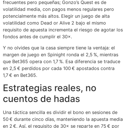
frecuentes pero pequeñas; Gonzo’s Quest es de
volatilidad media, con pagos menos regulares pero
potencialmente más altos. Elegir un juego de alta
volatilidad como Dead or Alive 2 bajo el mismo
requisito de apuesta incrementa el riesgo de agotar los
fondos antes de cumplir el 30×.
Y no olvides que la casa siempre tiene la ventaja: el
margen de juego en Spinight ronda el 2,5 %, mientras
que Bet365 opera con 1,7 %. Esa diferencia se traduce
en 2,5 € perdidos por cada 100 € apostados contra
1,7 € en Bet365.
Estrategias reales, no
cuentos de hadas
Una táctica sencilla es dividir el bono en sesiones de
50 € durante cinco días, manteniendo la apuesta media
en 2 €. Así, el requisito de 30× se reparte en 75 € por