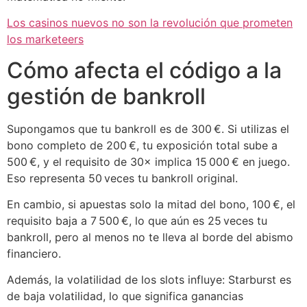
Los casinos nuevos no son la revolución que prometen
los marketeers
Cómo afecta el código a la
gestión de bankroll
Supongamos que tu bankroll es de 300 €. Si utilizas el
bono completo de 200 €, tu exposición total sube a
500 €, y el requisito de 30× implica 15 000 € en juego.
Eso representa 50 veces tu bankroll original.
En cambio, si apuestas solo la mitad del bono, 100 €, el
requisito baja a 7 500 €, lo que aún es 25 veces tu
bankroll, pero al menos no te lleva al borde del abismo
financiero.
Además, la volatilidad de los slots influye: Starburst es
de baja volatilidad, lo que significa ganancias