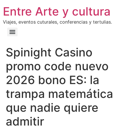
Entre Arte y cultura
Viajes, eventos cuturales, conferencias y tertulias.
Spinight Casino
promo code nuevo
2026 bono ES: la
trampa matemática
que nadie quiere
admitir