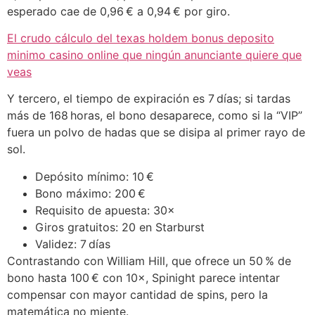
esperado cae de 0,96 € a 0,94 € por giro.
El crudo cálculo del texas holdem bonus deposito
minimo casino online que ningún anunciante quiere que
veas
Y tercero, el tiempo de expiración es 7 días; si tardas
más de 168 horas, el bono desaparece, como si la “VIP”
fuera un polvo de hadas que se disipa al primer rayo de
sol.
Depósito mínimo: 10 €
Bono máximo: 200 €
Requisito de apuesta: 30×
Giros gratuitos: 20 en Starburst
Validez: 7 días
Contrastando con William Hill, que ofrece un 50 % de
bono hasta 100 € con 10×, Spinight parece intentar
compensar con mayor cantidad de spins, pero la
matemática no miente.