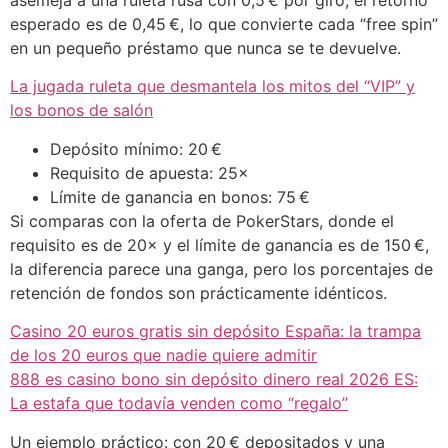
esperado es de 0,45 €, lo que convierte cada “free spin”
en un pequeño préstamo que nunca se te devuelve.
La jugada ruleta que desmantela los mitos del “VIP” y
los bonos de salón
Depósito mínimo: 20 €
Requisito de apuesta: 25×
Límite de ganancia en bonos: 75 €
Si comparas con la oferta de PokerStars, donde el
requisito es de 20× y el límite de ganancia es de 150 €,
la diferencia parece una ganga, pero los porcentajes de
retención de fondos son prácticamente idénticos.
Casino 20 euros gratis sin depósito España: la trampa
de los 20 euros que nadie quiere admitir
888 es casino bono sin depósito dinero real 2026 ES:
La estafa que todavía venden como “regalo”
Un ejemplo práctico: con 20 € depositados y una