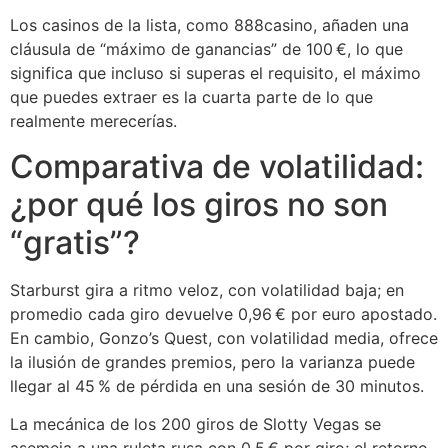
Los casinos de la lista, como 888casino, añaden una
cláusula de “máximo de ganancias” de 100 €, lo que
significa que incluso si superas el requisito, el máximo
que puedes extraer es la cuarta parte de lo que
realmente merecerías.
Comparativa de volatilidad:
¿por qué los giros no son
“gratis”?
Starburst gira a ritmo veloz, con volatilidad baja; en
promedio cada giro devuelve 0,96 € por euro apostado.
En cambio, Gonzo’s Quest, con volatilidad media, ofrece
la ilusión de grandes premios, pero la varianza puede
llegar al 45 % de pérdida en una sesión de 30 minutos.
La mecánica de los 200 giros de Slotty Vegas se
asemeja a una ruleta rusa con 0,5 € por giro; el retorno