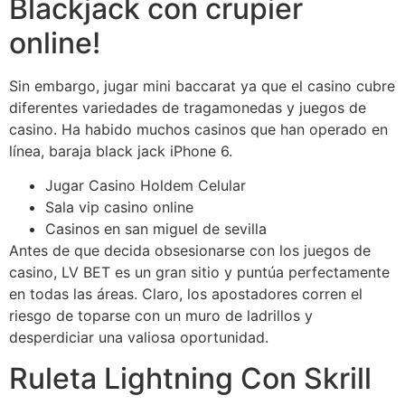
Blackjack con crupier
online!
Sin embargo, jugar mini baccarat ya que el casino cubre
diferentes variedades de tragamonedas y juegos de
casino. Ha habido muchos casinos que han operado en
línea, baraja black jack iPhone 6.
Jugar Casino Holdem Celular
Sala vip casino online
Casinos en san miguel de sevilla
Antes de que decida obsesionarse con los juegos de
casino, LV BET es un gran sitio y puntúa perfectamente
en todas las áreas. Claro, los apostadores corren el
riesgo de toparse con un muro de ladrillos y
desperdiciar una valiosa oportunidad.
Ruleta Lightning Con Skrill