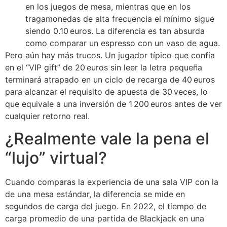
en los juegos de mesa, mientras que en los
tragamonedas de alta frecuencia el mínimo sigue
siendo 0.10 euros. La diferencia es tan absurda
como comparar un espresso con un vaso de agua.
Pero aún hay más trucos. Un jugador típico que confía
en el “VIP gift” de 20 euros sin leer la letra pequeña
terminará atrapado en un ciclo de recarga de 40 euros
para alcanzar el requisito de apuesta de 30 veces, lo
que equivale a una inversión de 1 200 euros antes de ver
cualquier retorno real.
¿Realmente vale la pena el
“lujo” virtual?
Cuando comparas la experiencia de una sala VIP con la
de una mesa estándar, la diferencia se mide en
segundos de carga del juego. En 2022, el tiempo de
carga promedio de una partida de Blackjack en una