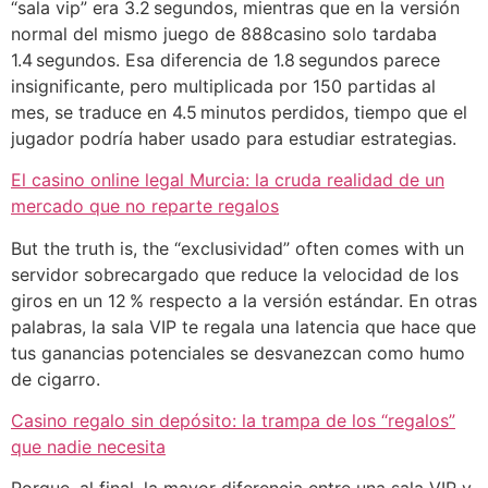
“sala vip” era 3.2 segundos, mientras que en la versión
normal del mismo juego de 888casino solo tardaba
1.4 segundos. Esa diferencia de 1.8 segundos parece
insignificante, pero multiplicada por 150 partidas al
mes, se traduce en 4.5 minutos perdidos, tiempo que el
jugador podría haber usado para estudiar estrategias.
El casino online legal Murcia: la cruda realidad de un
mercado que no reparte regalos
But the truth is, the “exclusividad” often comes with un
servidor sobrecargado que reduce la velocidad de los
giros en un 12 % respecto a la versión estándar. En otras
palabras, la sala VIP te regala una latencia que hace que
tus ganancias potenciales se desvanezcan como humo
de cigarro.
Casino regalo sin depósito: la trampa de los “regalos”
que nadie necesita