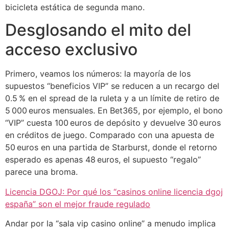
bicicleta estática de segunda mano.
Desglosando el mito del
acceso exclusivo
Primero, veamos los números: la mayoría de los
supuestos “beneficios VIP” se reducen a un recargo del
0.5 % en el spread de la ruleta y a un límite de retiro de
5 000 euros mensuales. En Bet365, por ejemplo, el bono
“VIP” cuesta 100 euros de depósito y devuelve 30 euros
en créditos de juego. Comparado con una apuesta de
50 euros en una partida de Starburst, donde el retorno
esperado es apenas 48 euros, el supuesto “regalo”
parece una broma.
Licencia DGOJ: Por qué los “casinos online licencia dgoj
españa” son el mejor fraude regulado
Andar por la “sala vip casino online” a menudo implica