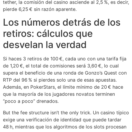
tether, la comisión del casino asciende al 2,5 %, es decir,
pierde 6,25 € sin razón aparente.
Los números detrás de los
retiros: cálculos que
desvelan la verdad
Si haces 3 retiros de 100 €, cada uno con una tarifa fija
de 1,20 €, el total de comisiones será 3,60 €, lo cual
supera el beneficio de una ronda de Gonzo’s Quest con
RTP del 96 % si pierdes solo una de esas apuestas.
Además, en PokerStars, el límite mínimo de 20 € hace
que la mayoría de los jugadores novatos terminen
“poco a poco” drenados.
But the fee structure isn’t the only trick. Un casino típico
exige una verificación de identidad que puede tardar
48 h, mientras que los algoritmos de los slots procesan