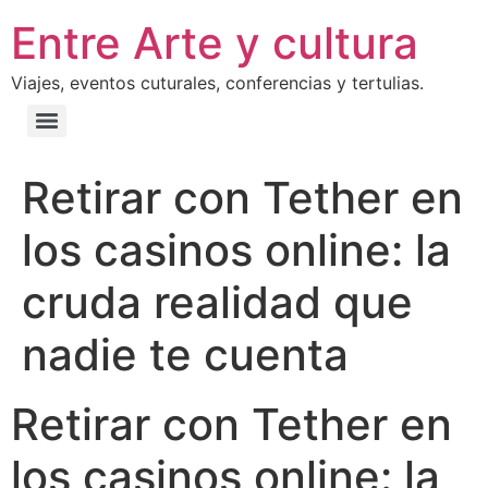
Entre Arte y cultura
Viajes, eventos cuturales, conferencias y tertulias.
Retirar con Tether en
los casinos online: la
cruda realidad que
nadie te cuenta
Retirar con Tether en
los casinos online: la