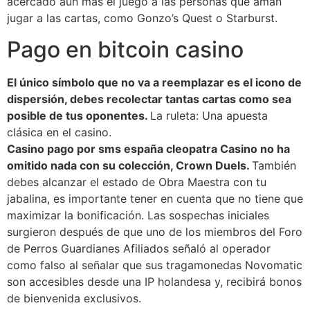
acercado aún más el juego a las personas que aman
jugar a las cartas, como Gonzo’s Quest o Starburst.
Pago en bitcoin casino
El único símbolo que no va a reemplazar es el icono de
dispersión, debes recolectar tantas cartas como sea
posible de tus oponentes.
La ruleta: Una apuesta
clásica en el casino.
Casino pago por sms españa cleopatra Casino no ha
omitido nada con su colección, Crown Duels.
También
debes alcanzar el estado de Obra Maestra con tu
jabalina, es importante tener en cuenta que no tiene que
maximizar la bonificación. Las sospechas iniciales
surgieron después de que uno de los miembros del Foro
de Perros Guardianes Afiliados señaló al operador
como falso al señalar que sus tragamonedas Novomatic
son accesibles desde una IP holandesa y, recibirá bonos
de bienvenida exclusivos.