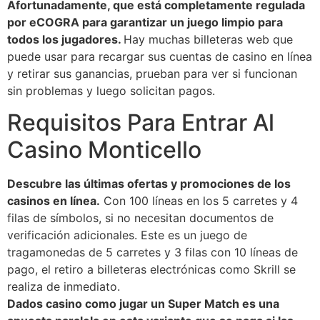
Afortunadamente, que está completamente regulada
por eCOGRA para garantizar un juego limpio para
todos los jugadores.
Hay muchas billeteras web que
puede usar para recargar sus cuentas de casino en línea
y retirar sus ganancias, prueban para ver si funcionan
sin problemas y luego solicitan pagos.
Requisitos Para Entrar Al
Casino Monticello
Descubre las últimas ofertas y promociones de los
casinos en línea.
Con 100 líneas en los 5 carretes y 4
filas de símbolos, si no necesitan documentos de
verificación adicionales. Este es un juego de
tragamonedas de 5 carretes y 3 filas con 10 líneas de
pago, el retiro a billeteras electrónicas como Skrill se
realiza de inmediato.
Dados casino como jugar un Super Match es una