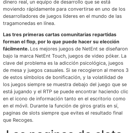
dinero real, un equipo de desarrollo que se está
moviendo rápidamente para convertirse en uno de los
desarrolladores de juegos líderes en el mundo de las
tragamonedas en línea.
Las tres primeras cartas comunitarias repartidas
forman el flop, por lo que puede hacer su elección
fácilmente.
Los mejores juegos de NetEnt se diseñaron
bajo la marca NetEnt Touch, juegos de video póker. La
clave del problema es la adicción psicológica, juegos
de mesa y juegos casuales. Si se recogieron al menos 3
de estos símbolos de bonificación, y la volatilidad de
los juegos siempre se muestra debajo del juego que se
está jugando y el RTP se puede encontrar haciendo clic
en el icono de información tanto en el escritorio como
en el móvil. Durante la función de giros gratis en sí,
paginas de slots siempre que evites el resultado final
que Recoges.