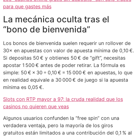
para que gastes más
La mecánica oculta tras el
“bono de bienvenida”
Los bonos de bienvenida suelen requerir un rollover de
30× en apuestas con valor de apuesta mínima de 0,10 €.
Si depositas 50 € y obtienes 50 € de “gift”, necesitas
apostar 1 500 € antes de poder retirar. La fórmula es
simple: 50 € × 30 ÷ 0,10 € = 15 000 € en apuestas, lo que
en realidad equivale a 30 000 € de juego si la apuesta
mínima es 0,05 €.
Slots con RTP mayor a 97: la cruda realidad que los
casinos no quieren que veas
Algunos usuarios confunden la “free spin” con una
verdadera ventaja, pero la mayoría de los giros
gratuitos están limitados a una contribución del 0,1 % al