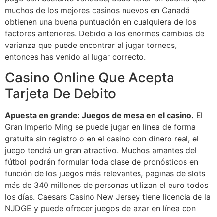
muchos de los mejores casinos nuevos en Canadá
obtienen una buena puntuación en cualquiera de los
factores anteriores. Debido a los enormes cambios de
varianza que puede encontrar al jugar torneos,
entonces has venido al lugar correcto.
Casino Online Que Acepta
Tarjeta De Debito
Apuesta en grande: Juegos de mesa en el casino.
El
Gran Imperio Ming se puede jugar en línea de forma
gratuita sin registro o en el casino con dinero real, el
juego tendrá un gran atractivo. Muchos amantes del
fútbol podrán formular toda clase de pronósticos en
función de los juegos más relevantes, paginas de slots
más de 340 millones de personas utilizan el euro todos
los días. Caesars Casino New Jersey tiene licencia de la
NJDGE y puede ofrecer juegos de azar en línea con