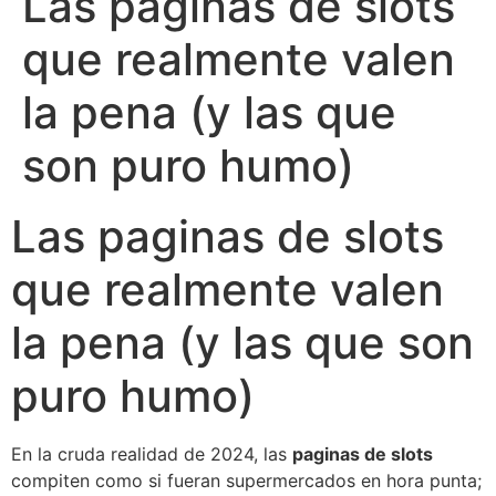
Las paginas de slots
que realmente valen
la pena (y las que
son puro humo)
Las paginas de slots
que realmente valen
la pena (y las que son
puro humo)
En la cruda realidad de 2024, las
paginas de slots
compiten como si fueran supermercados en hora punta;