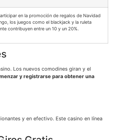
articipar en la promoción de regalos de Navidad
go, los juegos como el blackjack y la ruleta
te contribuyen entre un 10 y un 20%.
es
asino. Los nuevos comodines giran y el
menzar y registrarse para obtener una
nantes y en efectivo. Este casino en línea
iros Gratis