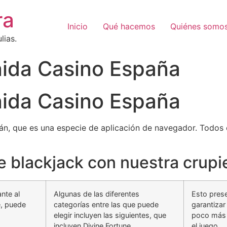
ra
Inicio
Qué hacemos
Quiénes somo
lias.
nida Casino España
nida Casino España
n, que es una especie de aplicación de navegador. Todos e
e blackjack con nuestra crupi
ante al
Algunas de las diferentes
Esto prese
e, puede
categorías entre las que puede
garantizar
elegir incluyen las siguientes, que
poco más 
incluyen Divine Fortune.
el juego.