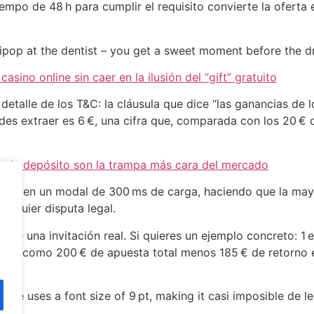
mpo de 48 h para cumplir el requisito convierte la oferta 
ollipop at the dentist – you get a sweet moment before the dri
no online sin caer en la ilusión del “gift” gratuito
etalle de los T&C: la cláusula que dice “las ganancias de lo
uedes extraer es 6 €, una cifra que, comparada con los 20 
 sin depósito son la trampa más cara del mercado
iones en un modal de 300 ms de carga, haciendo que la mayo
ualquier disputa legal.
ue una invitación real. Si quieres un ejemplo concreto: 1 
lada como 200 € de apuesta total menos 185 € de retorno e
age uses a font size of 9 pt, making it casi imposible de l