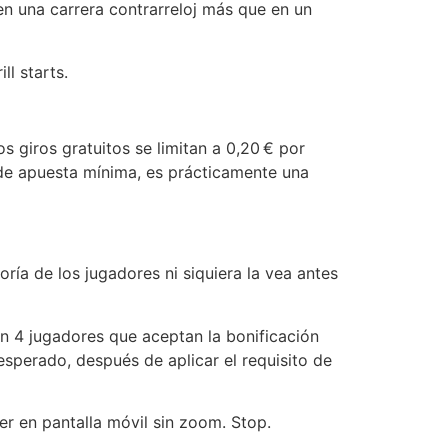
en una carrera contrarreloj más que en un
ll starts.
s giros gratuitos se limitan a 0,20 € por
€ de apuesta mínima, es prácticamente una
ría de los jugadores ni siquiera la vea antes
en 4 jugadores que aceptan la bonificación
sperado, después de aplicar el requisito de
eer en pantalla móvil sin zoom. Stop.