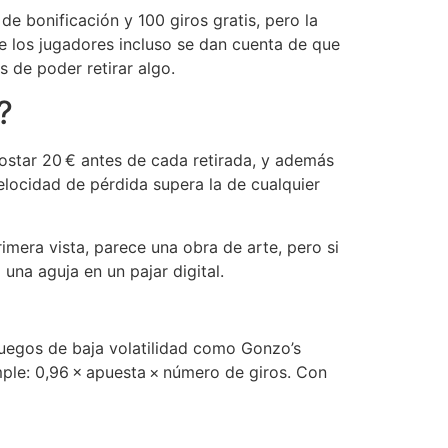
e bonificación y 100 giros gratis, pero la
de los jugadores incluso se dan cuenta de que
s de poder retirar algo.
?
postar 20 € antes de cada retirada, y además
elocidad de pérdida supera la de cualquier
mera vista, parece una obra de arte, pero si
una aguja en un pajar digital.
 juegos de baja volatilidad como Gonzo’s
mple: 0,96 × apuesta × número de giros. Con