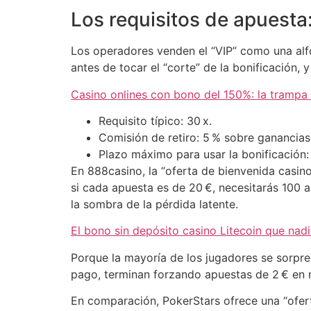
Los requisitos de apuesta:
Los operadores venden el “VIP” como una alfo
antes de tocar el “corte” de la bonificación, 
Casino onlines con bono del 150%: la trampa
Requisito típico: 30 x.
Comisión de retiro: 5 % sobre ganancias
Plazo máximo para usar la bonificación: 
En 888casino, la “oferta de bienvenida casino
si cada apuesta es de 20 €, necesitarás 100 a
la sombra de la pérdida latente.
El bono sin depósito casino Litecoin que nad
Porque la mayoría de los jugadores se sorpre
pago, terminan forzando apuestas de 2 € en m
En comparación, PokerStars ofrece una “ofert