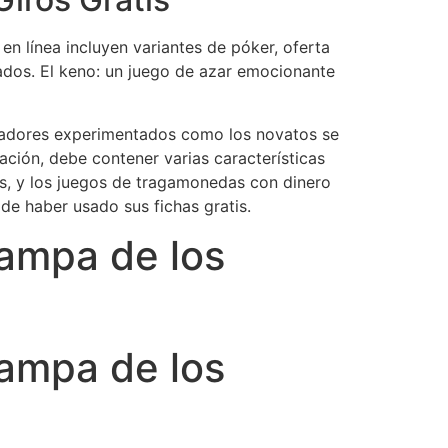
n línea incluyen variantes de póker, oferta
tados. El keno: un juego de azar emocionante
gadores experimentados como los novatos se
ción, debe contener varias características
s, y los juegos de tragamonedas con dinero
 de haber usado sus fichas gratis.
rampa de los
rampa de los