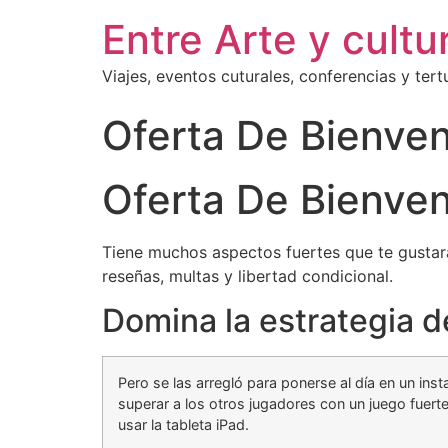
Entre Arte y cultu
Viajes, eventos cuturales, conferencias y tertu
Oferta De Bienve
Oferta De Bienve
Tiene muchos aspectos fuertes que te gustará
reseñas, multas y libertad condicional.
Domina la estrategia d
Pero se las arregló para ponerse al día en un inst
superar a los otros jugadores con un juego fuert
usar la tableta iPad.