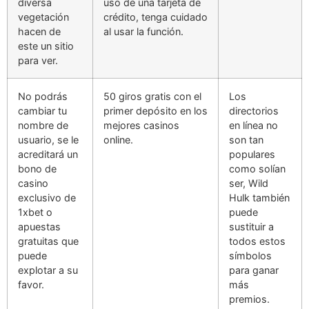
diversa
uso de una tarjeta de
vegetación
crédito, tenga cuidado
hacen de
al usar la función.
este un sitio
para ver.
No podrás
50 giros gratis con el
Los
cambiar tu
primer depósito en los
directorios
nombre de
mejores casinos
en línea no
usuario, se le
online.
son tan
acreditará un
populares
bono de
como solían
casino
ser, Wild
exclusivo de
Hulk también
1xbet o
puede
apuestas
sustituir a
gratuitas que
todos estos
puede
símbolos
explotar a su
para ganar
favor.
más
premios.