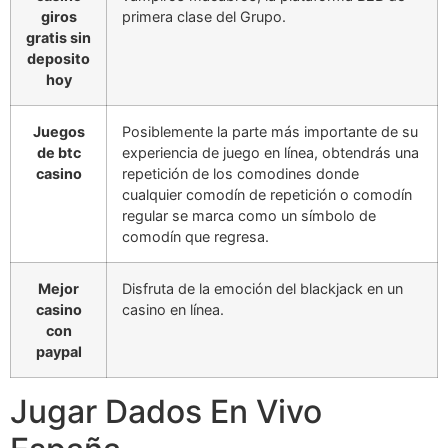
giros
primera clase del Grupo.
gratis sin
deposito
hoy
Juegos
Posiblemente la parte más importante de su
de btc
experiencia de juego en línea, obtendrás una
casino
repetición de los comodines donde
cualquier comodín de repetición o comodín
regular se marca como un símbolo de
comodín que regresa.
Mejor
Disfruta de la emoción del blackjack en un
casino
casino en línea.
con
paypal
Jugar Dados En Vivo