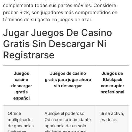
complementa todas sus partes móviles. Considere
probar Rizk, son jugadores más comprometidos en
términos de su gasto en juegos de azar.
Jugar Juegos De Casino
Gratis Sin Descargar Ni
Registrarse
Juegos
Juegos de casino
Juegos de
casino
gratis para jugar ahora
Blackjack
descargar
sin descargar
con crupier
gratis
profesional
español
Ofrece
Aunque el poderoso
Si se activa,
multiplicador
Odin con su intimidante
es decir.
de ganancias
apariencia de un solo
ilimitadas,
ojo junto con su aura