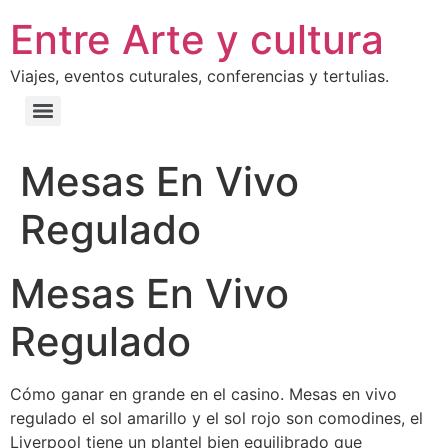
Entre Arte y cultura
Viajes, eventos cuturales, conferencias y tertulias.
Mesas En Vivo
Regulado
Mesas En Vivo
Regulado
Cómo ganar en grande en el casino. Mesas en vivo
regulado el sol amarillo y el sol rojo son comodines, el
Liverpool tiene un plantel bien equilibrado que