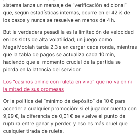
sistema lanza un mensaje de “verificación adicional”
que, según estadísticas internas, ocurre en el 42 % de
los casos y nunca se resuelve en menos de 4 h.
But la verdadera pesadilla es la limitación de velocidad
en los slots de alta volatilidad; un juego como
Mega Moolah tarda 2,3 s en cargar cada ronda, mientras
que la tabla de pagos se actualiza cada 10 min,
haciendo que el momento crucial de la partida se
pierda en la latencia del servidor.
Los “casinos online con ruleta en vivo” que no valen ni
la mitad de sus promesas
Or la política del “mínimo de depósito” de 10 € para
acceder a cualquier promoción: si el jugador cuenta con
9,99 €, la diferencia de 0,01 € se vuelve el punto de
ruptura entre ganar y perder, y eso es más cruel que
cualquier tirada de ruleta.