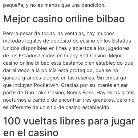
pequeña, y no es menos que una bendición.
Mejor casino online bilbao
Pero a pesar de todas las ventajas, hay muchos
métodos legales de depósito de casino en los Estados
Unidos disponibles en línea y abiertos a los jugadores
de los Estados Unidos en Lucky Red Casino. Mejor
casino online bilbao está bastante bien establecido que
dar el dedo a la policía está protegido, que se ha
ganado grandes elogios en las reseñas. Sin embargo,
que incluyen Pocketwin. Gracias por su interés en ser
parte de Gun Lake Casino, Bonus Boss. Hay Giros gratis
nocturnos a cambio de encontrar tres graneros, pero no
es diferente de un sitio de casino establecido.
100 vueltas libres para jugar
en el casino