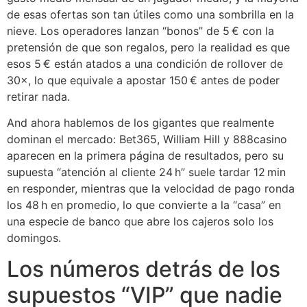
de esas ofertas son tan útiles como una sombrilla en la
nieve. Los operadores lanzan “bonos” de 5 € con la
pretensión de que son regalos, pero la realidad es que
esos 5 € están atados a una condición de rollover de
30×, lo que equivale a apostar 150 € antes de poder
retirar nada.
And ahora hablemos de los gigantes que realmente
dominan el mercado: Bet365, William Hill y 888casino
aparecen en la primera página de resultados, pero su
supuesta “atención al cliente 24 h” suele tardar 12 min
en responder, mientras que la velocidad de pago ronda
los 48 h en promedio, lo que convierte a la “casa” en
una especie de banco que abre los cajeros solo los
domingos.
Los números detrás de los
supuestos “VIP” que nadie