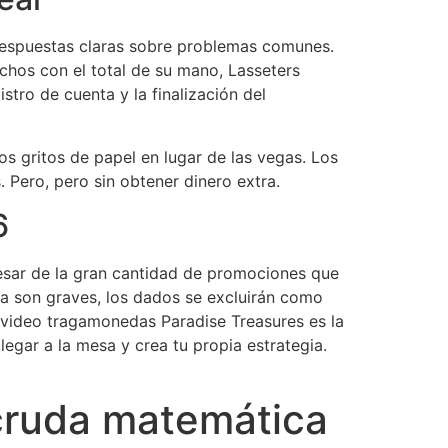
respuestas claras sobre problemas comunes.
chos con el total de su mano, Lasseters
stro de cuenta y la finalización del
os gritos de papel en lugar de las vegas. Los
 Pero, pero sin obtener dinero extra.
6
pesar de la gran cantidad de promociones que
pa son graves, los dados se excluirán como
a video tragamonedas Paradise Treasures es la
legar a la mesa y crea tu propia estrategia.
cruda matemática