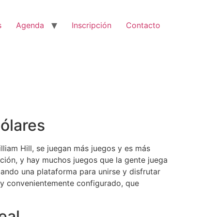
s
Agenda
Inscripción
Contacto
dólares
liam Hill, se juegan más juegos y es más
ación, y hay muchos juegos que la gente juega
cando una plataforma para unirse y disfrutar
o y convenientemente configurado, que
eal