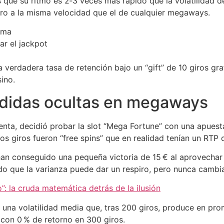
rás que su ritmo es 2‑3 veces más rápido que la volatilidad 
dero a la misma velocidad que el de cualquier megaways.
nima
ar el jackpot
erdadera tasa de retención bajo un “gift” de 10 giros grat
sino.
rdidas ocultas en megaways
ta, decidió probar la slot “Mega Fortune” con una apuesta 
os giros fueron “free spins” que en realidad tenían un RTP 
an conseguido una pequeña victoria de 15 € al aprovechar 
o que la varianza puede dar un respiro, pero nunca cambia 
”: la cruda matemática detrás de la ilusión
 una volatilidad media que, tras 200 giros, produce en pro
con 0 % de retorno en 300 giros.