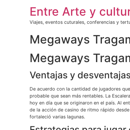
Entre Arte y cultu
Viajes, eventos cuturales, conferencias y tertu
Megaways Tragam
Megaways Tragam
Ventajas y desventajas
De acuerdo con la cantidad de jugadores que
probable que sean más rentables. La Escalera
hoy en día que se originaron en el país. Al e
de la acción de casino de ritmo rápido desd
fortaleció varias lagunas.
Estrategias para jugar 