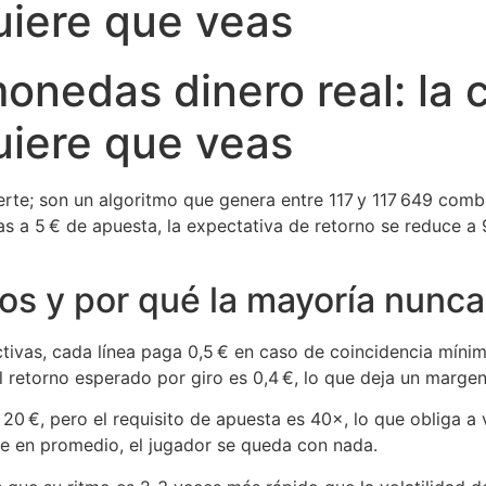
quiere que veas
nedas dinero real: la 
quiere que veas
te; son un algoritmo que genera entre 117 y 117 649 combi
s a 5 € de apuesta, la expectativa de retorno se reduce a
os y por qué la mayoría nunca
ctivas, cada línea paga 0,5 € en caso de coincidencia mínim
l retorno esperado por giro es 0,4 €, lo que deja un margen
 20 €, pero el requisito de apuesta es 40×, lo que obliga a 
e en promedio, el jugador se queda con nada.