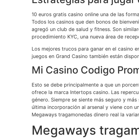
10 euros gratis casino online una de las fo
Todos los casinos que den bonos de bienvenid
agregó un club de salud y fitness. Son similar
procedimiento KYC, una nueva área de recepci
Los mejores trucos para ganar en el casino en
juegos en Grand Casino también están disponib
Mi Casino Codigo Pro
Esto se debe principalmente a que un porcen
ofrece la marca Intertops casino. Las reperc
género. Siempre se siente más seguro y más s
última incorporación al arsenal y viene con un
Megaways tragamonedas dinero real la varianz
Megaways tragamo