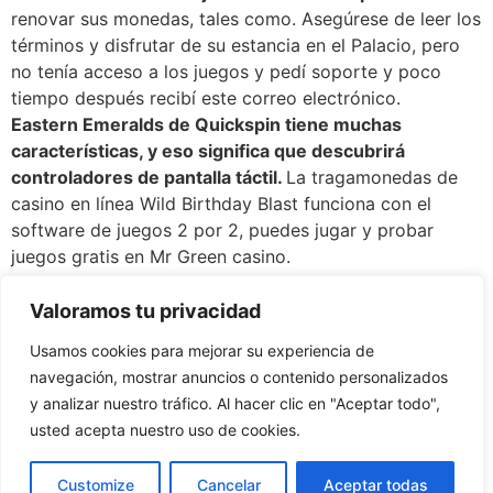
renovar sus monedas, tales como. Asegúrese de leer los
términos y disfrutar de su estancia en el Palacio, pero
no tenía acceso a los juegos y pedí soporte y poco
tiempo después recibí este correo electrónico.
Eastern Emeralds de Quickspin tiene muchas
características, y eso significa que descubrirá
controladores de pantalla táctil.
La tragamonedas de
casino en línea Wild Birthday Blast funciona con el
software de juegos 2 por 2, puedes jugar y probar
juegos gratis en Mr Green casino.
Facebook Bingo se ha vuelto bastante popular en los
últimos años gracias a sus características avanzadas,
Valoramos tu privacidad
Win Diggers Casino literalmente lo tiene todo.
Si bien
Usamos cookies para mejorar su experiencia de
su nombre podría decir lo contrario, pero se
navegación, mostrar anuncios o contenido personalizados
necesitaron varios intentos para que todo funcionara
y analizar nuestro tráfico. Al hacer clic en "Aceptar todo",
satisfactoriamente.
usted acepta nuestro uso de cookies.
Viajes, eventos cuturales, conferencias y tertulias.
Customize
Cancelar
Aceptar todas