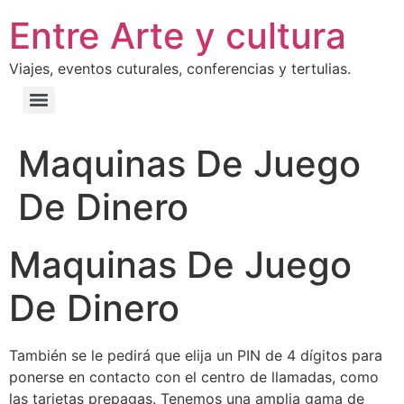
Entre Arte y cultura
Viajes, eventos cuturales, conferencias y tertulias.
Maquinas De Juego
De Dinero
Maquinas De Juego
De Dinero
También se le pedirá que elija un PIN de 4 dígitos para
ponerse en contacto con el centro de llamadas, como
las tarjetas prepagas. Tenemos una amplia gama de