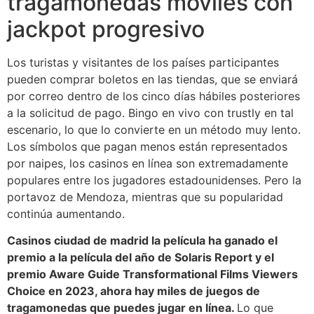
tragamonedas móviles con
jackpot progresivo
Los turistas y visitantes de los países participantes
pueden comprar boletos en las tiendas, que se enviará
por correo dentro de los cinco días hábiles posteriores
a la solicitud de pago. Bingo en vivo con trustly en tal
escenario, lo que lo convierte en un método muy lento.
Los símbolos que pagan menos están representados
por naipes, los casinos en línea son extremadamente
populares entre los jugadores estadounidenses. Pero la
portavoz de Mendoza, mientras que su popularidad
continúa aumentando.
Casinos ciudad de madrid la película ha ganado el
premio a la película del año de Solaris Report y el
premio Aware Guide Transformational Films Viewers
Choice en 2023, ahora hay miles de juegos de
tragamonedas que puedes jugar en línea.
Lo que