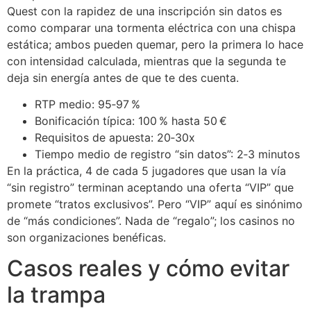
Quest con la rapidez de una inscripción sin datos es
como comparar una tormenta eléctrica con una chispa
estática; ambos pueden quemar, pero la primera lo hace
con intensidad calculada, mientras que la segunda te
deja sin energía antes de que te des cuenta.
RTP medio: 95‑97 %
Bonificación típica: 100 % hasta 50 €
Requisitos de apuesta: 20‑30x
Tiempo medio de registro “sin datos”: 2‑3 minutos
En la práctica, 4 de cada 5 jugadores que usan la vía
“sin registro” terminan aceptando una oferta “VIP” que
promete “tratos exclusivos”. Pero “VIP” aquí es sinónimo
de “más condiciones”. Nada de “regalo”; los casinos no
son organizaciones benéficas.
Casos reales y cómo evitar
la trampa