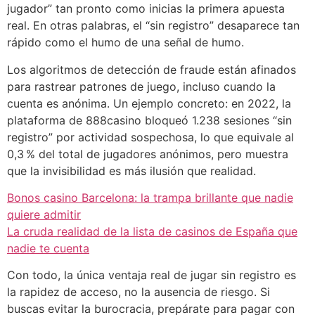
jugador” tan pronto como inicias la primera apuesta
real. En otras palabras, el “sin registro” desaparece tan
rápido como el humo de una señal de humo.
Los algoritmos de detección de fraude están afinados
para rastrear patrones de juego, incluso cuando la
cuenta es anónima. Un ejemplo concreto: en 2022, la
plataforma de 888casino bloqueó 1.238 sesiones “sin
registro” por actividad sospechosa, lo que equivale al
0,3 % del total de jugadores anónimos, pero muestra
que la invisibilidad es más ilusión que realidad.
Bonos casino Barcelona: la trampa brillante que nadie
quiere admitir
La cruda realidad de la lista de casinos de España que
nadie te cuenta
Con todo, la única ventaja real de jugar sin registro es
la rapidez de acceso, no la ausencia de riesgo. Si
buscas evitar la burocracia, prepárate para pagar con