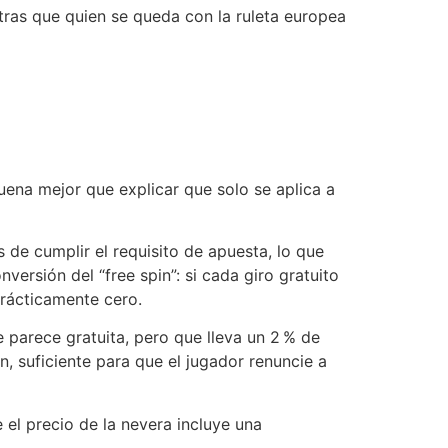
ntras que quien se queda con la ruleta europea
uena mejor que explicar que solo se aplica a
de cumplir el requisito de apuesta, lo que
versión del “free spin”: si cada giro gratuito
prácticamente cero.
 parece gratuita, pero que lleva un 2 % de
n, suficiente para que el jugador renuncie a
 el precio de la nevera incluye una