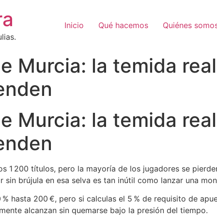
ra
Inicio
Qué hacemos
Quiénes somo
lias.
e Murcia: la temida rea
enden
e Murcia: la temida rea
enden
os 1 200 títulos, pero la mayoría de los jugadores se pierd
r sin brújula en esa selva es tan inútil como lanzar una mo
% hasta 200 €, pero si calculas el 5 % de requisito de apu
lmente alcanzan sin quemarse bajo la presión del tiempo.