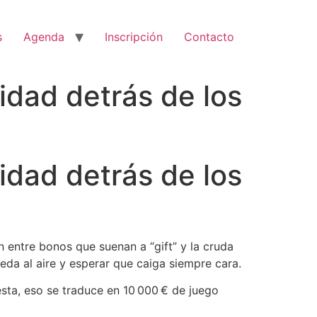
s
Agenda
Inscripción
Contacto
lidad detrás de los
lidad detrás de los
en entre bonos que suenan a “gift” y la cruda
neda al aire y esperar que caiga siempre cara.
esta, eso se traduce en 10 000 € de juego