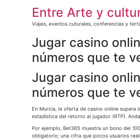
Entre Arte y cultu
Viajes, eventos cuturales, conferencias y tertu
Jugar casino onlin
números que te v
Jugar casino onlin
números que te v
En Murcia, la oferta de casino online supera l
estadística del retorno al jugador (RTP). Anda
Por ejemplo, Bet365 muestra un bono del 100 
obligatorio; una cifra que pocos usuarios rea