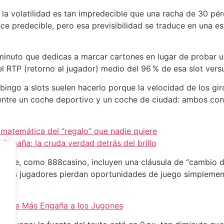
la volatilidad es tan impredecible que una racha de 30 pé
ce predecible, pero esa previsibilidad se traduce en una e
minuto que dedicas a marcar cartones en lugar de probar un
 RTP (retorno al jugador) medio del 96 % de esa slot versus
bingo a slots suelen hacerlo porque la velocidad de los giro
a entre un coche deportivo y un coche de ciudad: ambos c
 matemática del “regalo” que nadie quiere
 España: la cruda verdad detrás del brillo
 online, como 888casino, incluyen una cláusula de “cambio d
que los jugadores pierdan oportunidades de juego simplement
a que Más Engaña a los Jugones