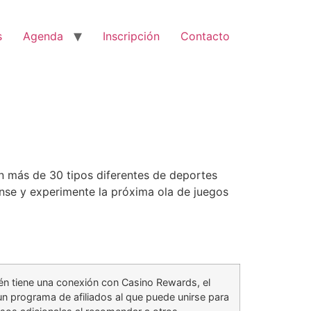
s
Agenda
Inscripción
Contacto
on más de 30 tipos diferentes de deportes
ense y experimente la próxima ola de juegos
ién tiene una conexión con Casino Rewards, el
un programa de afiliados al que puede unirse para