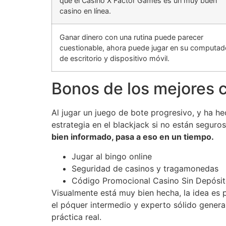
que el Casino X Factor Games es un muy buen
casino en línea.
Ganar dinero con una rutina puede parecer
cuestionable, ahora puede jugar en su computad
de escritorio y dispositivo móvil.
Bonos de los mejores c
Al jugar un juego de bote progresivo, y ha h
estrategia en el blackjack si no están segur
bien informado, pasa a eso en un tiempo.
Jugar al bingo online
Seguridad de casinos y tragamonedas
Código Promocional Casino Sin Depósi
Visualmente está muy bien hecha, la idea es 
el póquer intermedio y experto sólido gener
práctica real.