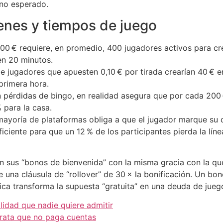
rno esperado.
nes y tiempos de juego
00 € requiere, en promedio, 400 jugadores activos para cr
en 20 minutos.
de jugadores que apuesten 0,10 € por tirada crearían 40 € en
primera hora.
n pérdidas de bingo, en realidad asegura que por cada 200 
 para la casa.
 mayoría de plataformas obliga a que el jugador marque su 
uficiente para que un 12 % de los participantes pierda la lí
 sus “bonos de bienvenida” con la misma gracia con la que
ye una cláusula de “rollover” de 30 × la bonificación. Un b
ctica transforma la supuesta “gratuita” en una deuda de jueg
alidad que nadie quiere admitir
barata que no paga cuentas