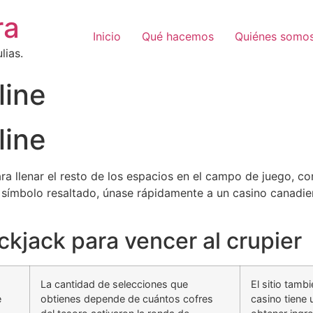
ra
Inicio
Qué hacemos
Quiénes somo
lias.
line
line
ara llenar el resto de los espacios en el campo de juego, c
 un símbolo resaltado, únase rápidamente a un casino canadi
ckjack para vencer al crupier
La cantidad de selecciones que
El sitio tamb
e
obtienes depende de cuántos cofres
casino tiene 