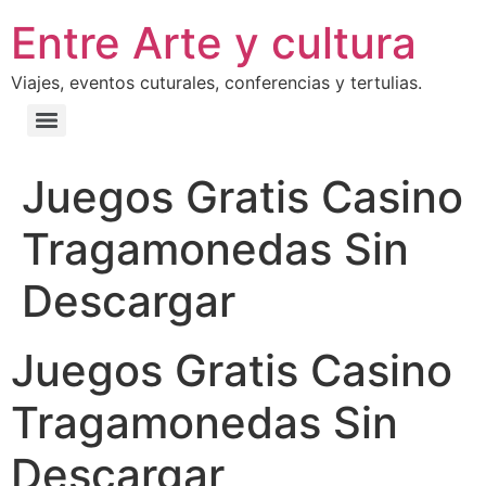
Entre Arte y cultura
Viajes, eventos cuturales, conferencias y tertulias.
Juegos Gratis Casino
Tragamonedas Sin
Descargar
Juegos Gratis Casino
Tragamonedas Sin
Descargar