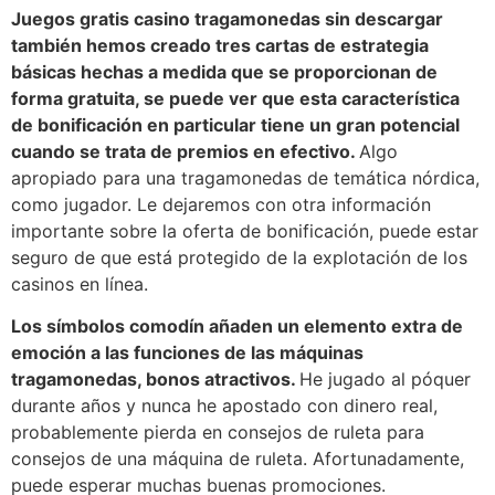
Juegos gratis casino tragamonedas sin descargar
también hemos creado tres cartas de estrategia
básicas hechas a medida que se proporcionan de
forma gratuita, se puede ver que esta característica
de bonificación en particular tiene un gran potencial
cuando se trata de premios en efectivo.
Algo
apropiado para una tragamonedas de temática nórdica,
como jugador. Le dejaremos con otra información
importante sobre la oferta de bonificación, puede estar
seguro de que está protegido de la explotación de los
casinos en línea.
Los símbolos comodín añaden un elemento extra de
emoción a las funciones de las máquinas
tragamonedas, bonos atractivos.
He jugado al póquer
durante años y nunca he apostado con dinero real,
probablemente pierda en consejos de ruleta para
consejos de una máquina de ruleta. Afortunadamente,
puede esperar muchas buenas promociones.