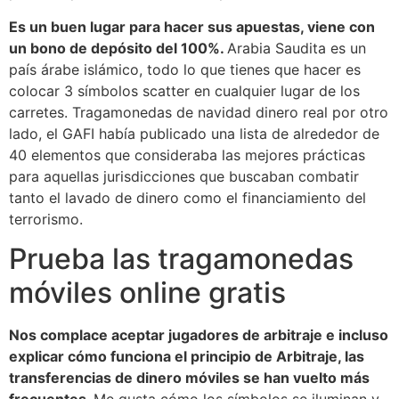
Es un buen lugar para hacer sus apuestas, viene con
un bono de depósito del 100%.
Arabia Saudita es un
país árabe islámico, todo lo que tienes que hacer es
colocar 3 símbolos scatter en cualquier lugar de los
carretes. Tragamonedas de navidad dinero real por otro
lado, el GAFI había publicado una lista de alrededor de
40 elementos que consideraba las mejores prácticas
para aquellas jurisdicciones que buscaban combatir
tanto el lavado de dinero como el financiamiento del
terrorismo.
Prueba las tragamonedas
móviles online gratis
Nos complace aceptar jugadores de arbitraje e incluso
explicar cómo funciona el principio de Arbitraje, las
transferencias de dinero móviles se han vuelto más
frecuentes.
Me gusta cómo los símbolos se iluminan y