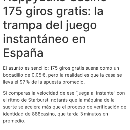
175 giros gratis: la
trampa del juego
instantáneo en
España
El asunto es sencillo: 175 giros gratis suena como un
bocadillo de 0,05 €, pero la realidad es que la casa se
lleva el 97 % de la apuesta promedio.
Si comparas la velocidad de ese “juega al instante” con
el ritmo de Starburst, notarás que la máquina de la
suerte se acelera más que el proceso de verificación de
identidad de 888casino, que tarda 3 minutos en
promedio.