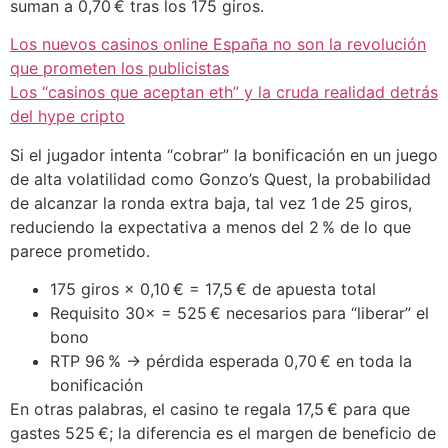
suman a 0,70 € tras los 175 giros.
Los nuevos casinos online España no son la revolución
que prometen los publicistas
Los “casinos que aceptan eth” y la cruda realidad detrás
del hype cripto
Si el jugador intenta “cobrar” la bonificación en un juego
de alta volatilidad como Gonzo’s Quest, la probabilidad
de alcanzar la ronda extra baja, tal vez 1 de 25 giros,
reduciendo la expectativa a menos del 2 % de lo que
parece prometido.
175 giros × 0,10 € = 17,5 € de apuesta total
Requisito 30× = 525 € necesarios para “liberar” el
bono
RTP 96 % → pérdida esperada 0,70 € en toda la
bonificación
En otras palabras, el casino te regala 17,5 € para que
gastes 525 €; la diferencia es el margen de beneficio de