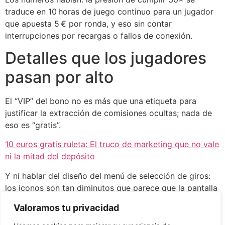
traduce en 10 horas de juego continuo para un jugador
que apuesta 5 € por ronda, y eso sin contar
interrupciones por recargas o fallos de conexión.
Detalles que los jugadores
pasan por alto
El “VIP” del bono no es más que una etiqueta para
justificar la extracción de comisiones ocultas; nada de
eso es “gratis”.
10 euros gratis ruleta: El truco de marketing que no vale
ni la mitad del depósito
Y ni hablar del diseño del menú de selección de giros:
los iconos son tan diminutos que parece que la pantalla
está escrita en punto de letra de 8 pt, lo que obliga a
Valoramos tu privacidad
usar la lupa del navegador para distinguir un “Spin” de
un “Bet”.