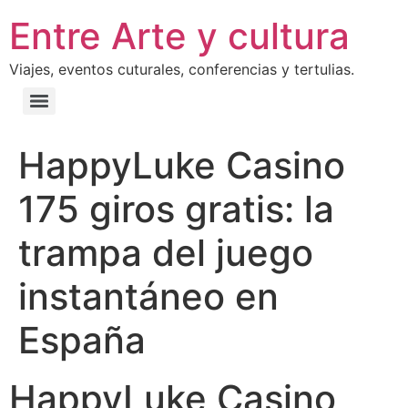
Entre Arte y cultura
Viajes, eventos cuturales, conferencias y tertulias.
HappyLuke Casino
175 giros gratis: la
trampa del juego
instantáneo en
España
HappyLuke Casino