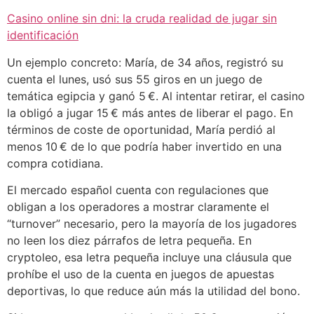
Casino online sin dni: la cruda realidad de jugar sin
identificación
Un ejemplo concreto: María, de 34 años, registró su
cuenta el lunes, usó sus 55 giros en un juego de
temática egipcia y ganó 5 €. Al intentar retirar, el casino
la obligó a jugar 15 € más antes de liberar el pago. En
términos de coste de oportunidad, María perdió al
menos 10 € de lo que podría haber invertido en una
compra cotidiana.
El mercado español cuenta con regulaciones que
obligan a los operadores a mostrar claramente el
“turnover” necesario, pero la mayoría de los jugadores
no leen los diez párrafos de letra pequeña. En
cryptoleo, esa letra pequeña incluye una cláusula que
prohíbe el uso de la cuenta en juegos de apuestas
deportivas, lo que reduce aún más la utilidad del bono.