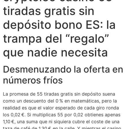
tiradas gratis sin
depósito bono ES: la
trampa del “regalo”
que nadie necesita
Desmenuzando la oferta en
números fríos
La promesa de 55 tiradas gratis sin depósito suena
como un descuento del 0 % en matemáticas, pero la
realidad es que el valor esperado de cada giro ronda
los 0,02 €. Si multiplicas 55 por 0,02 obtienes apenas
1,10 €, una suma que ni siquiera cubre el coste de una
taza de café de 1,30 € en la calle. Y mientras el casino