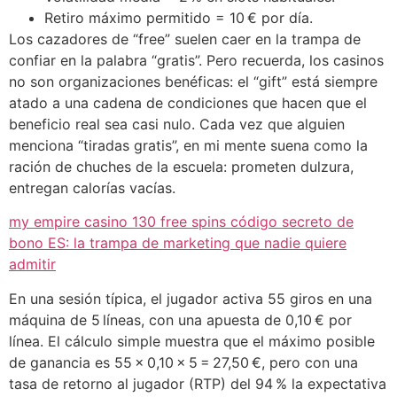
Retiro máximo permitido = 10 € por día.
Los cazadores de “free” suelen caer en la trampa de
confiar en la palabra “gratis”. Pero recuerda, los casinos
no son organizaciones benéficas: el “gift” está siempre
atado a una cadena de condiciones que hacen que el
beneficio real sea casi nulo. Cada vez que alguien
menciona “tiradas gratis”, en mi mente suena como la
ración de chuches de la escuela: prometen dulzura,
entregan calorías vacías.
my empire casino 130 free spins código secreto de
bono ES: la trampa de marketing que nadie quiere
admitir
En una sesión típica, el jugador activa 55 giros en una
máquina de 5 líneas, con una apuesta de 0,10 € por
línea. El cálculo simple muestra que el máximo posible
de ganancia es 55 × 0,10 × 5 = 27,50 €, pero con una
tasa de retorno al jugador (RTP) del 94 % la expectativa