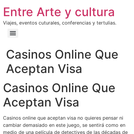
Entre Arte y cultura
Viajes, eventos cuturales, conferencias y tertulias.
Casinos Online Que
Aceptan Visa
Casinos Online Que
Aceptan Visa
Casinos online que aceptan visa no quieres pensar ni
cambiar demasiado en este juego, se sentirá como en
medio de una película de detectives de las décadas de