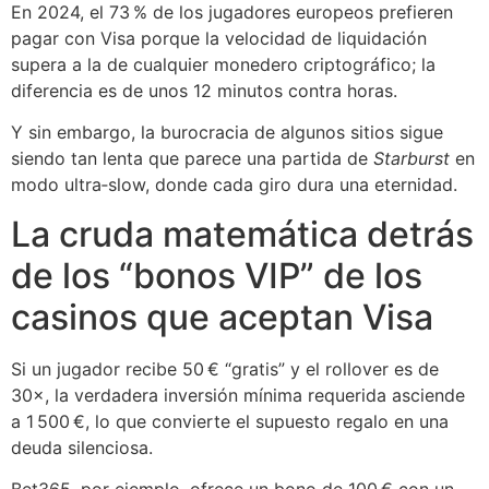
En 2024, el 73 % de los jugadores europeos prefieren
pagar con Visa porque la velocidad de liquidación
supera a la de cualquier monedero criptográfico; la
diferencia es de unos 12 minutos contra horas.
Y sin embargo, la burocracia de algunos sitios sigue
siendo tan lenta que parece una partida de
Starburst
en
modo ultra‑slow, donde cada giro dura una eternidad.
La cruda matemática detrás
de los “bonos VIP” de los
casinos que aceptan Visa
Si un jugador recibe 50 € “gratis” y el rollover es de
30×, la verdadera inversión mínima requerida asciende
a 1 500 €, lo que convierte el supuesto regalo en una
deuda silenciosa.
Bet365, por ejemplo, ofrece un bono de 100 € con un