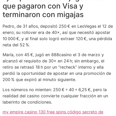
que pagaron con Visa y
terminaron con migajas
Pedro, de 31 años, depositó 250 € en LeoVegas el 12 de
enero; su rollover era de 40×, así que necesitó apostar
10 000 €, y al final solo logró extraer 120 €, una pérdida
neta del 52 %.
María, con 45 €, jugó en 888casino el 3 de marzo y
alcanzó el requisito de 30× en 24 h; sin embargo, el
retiro se retrasó 18 h por un “recheck” interno y ella
perdió la oportunidad de apostar en una promoción de
200 % que expiró al minuto siguiente.
Los números no mienten: 250 € ÷ 40 = 6,25 €, pero la
realidad del casino convierte cualquier fracción en un
laberinto de condiciones.
my empire casino 130 free spins código secreto de