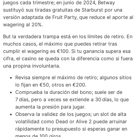
juegos cada trimestre; en junio de 2024, Betway
sustituyó sus tiradas gratuitas de Starburst por una
versión adaptada de Fruit Party, que reduce el aporte al
wagering al 20%.
But la verdadera trampa está en los límites de retiro. En
muchos casos, el máximo que puedes retirar tras
cumplir el wagering es €100. Si tu ganancia supera esa
cifra, el casino se queda con la diferencia como si fuera
una propina involuntaria.
Revisa siempre el máximo de retiro; algunos sitios
lo fijan en €50, otros en €200.
Comprueba la duración del bono; suele ser de
7 días, pero a veces se extiende a 30 días, lo que
aumenta la presión para jugar.
Observa la validez de los juegos; un slot de alta
volatilidad como Dead or Alive 2 puede arruinar
rápidamente tu presupuesto si esperas ganar en
menos de 100 giros.