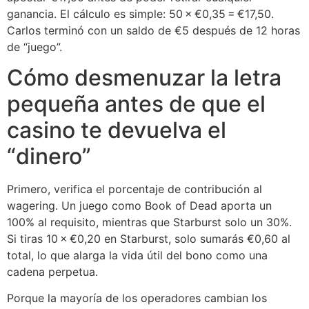
ganancia. El cálculo es simple: 50 × €0,35 = €17,50.
Carlos terminó con un saldo de €5 después de 12 horas
de “juego”.
Cómo desmenuzar la letra
pequeña antes de que el
casino te devuelva el
“dinero”
Primero, verifica el porcentaje de contribución al
wagering. Un juego como Book of Dead aporta un
100% al requisito, mientras que Starburst solo un 30%.
Si tiras 10 × €0,20 en Starburst, solo sumarás €0,60 al
total, lo que alarga la vida útil del bono como una
cadena perpetua.
Porque la mayoría de los operadores cambian los