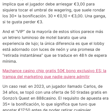
implica que el jugador debe arriesgar €3,00 para
siquiera tocar el umbral de wagering, que suele rondar
los 30× la bonificación. 30 × €0,10 = €3,00. Una ganga,
si te gusta perder €3.
And el “VIP” de la mayoría de estos sitios parece más
un letrero luminoso de motel barato que una
experiencia de lujo; la única diferencia es que el lobby
está adornado con luces de neón y una promesa de
“retirada instantánea” que se traduce en 48 h de espera
mínima.
Machance casino chip gratis 50€ bono exclusivo ES: la
trampa del marketing que nadie quiere admitir
Un caso real: en 2023, un jugador llamado Carlos, de
34 años, se topó con una oferta de 50 tiradas gratis en
Gonzo’s Quest en 888casino. El requisito de apuesta era
35× la bonificación, lo que significa que tuvo que
apostar €17,50 antes de poder retirar cualquier