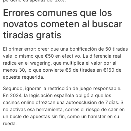
Errores comunes que los
novatos cometen al buscar
tiradas gratis
El primer error: creer que una bonificación de 50 tiradas
vale lo mismo que €50 en efectivo. La diferencia real
radica en el wagering, que multiplica el valor por al
menos 30, lo que convierte €5 de tiradas en €150 de
apuesta requerida.
Segundo, ignorar la restricción de juego responsable.
En 2024, la legislación española obligó a que los
casinos online ofrezcan una autoexclusión de 7 días. Si
no activas esa herramienta, corres el riesgo de caer en
un bucle de apuestas sin fin, como un hamster en su
rueda.