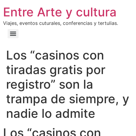
Entre Arte y cultura
Viajes, eventos cuturales, conferencias y tertulias.
Los “casinos con
tiradas gratis por
registro” son la
trampa de siempre, y
nadie lo admite
Los “casinos con