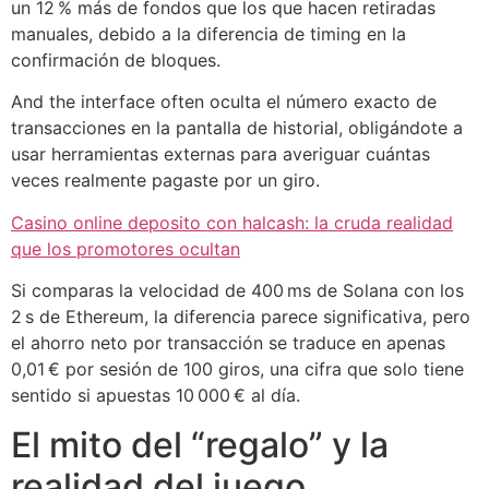
un 12 % más de fondos que los que hacen retiradas
manuales, debido a la diferencia de timing en la
confirmación de bloques.
And the interface often oculta el número exacto de
transacciones en la pantalla de historial, obligándote a
usar herramientas externas para averiguar cuántas
veces realmente pagaste por un giro.
Casino online deposito con halcash: la cruda realidad
que los promotores ocultan
Si comparas la velocidad de 400 ms de Solana con los
2 s de Ethereum, la diferencia parece significativa, pero
el ahorro neto por transacción se traduce en apenas
0,01 € por sesión de 100 giros, una cifra que solo tiene
sentido si apuestas 10 000 € al día.
El mito del “regalo” y la
realidad del juego