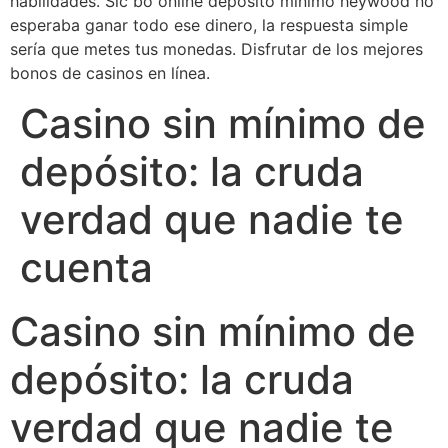
habilidades. Sic bo online deposito minimo heywood no
esperaba ganar todo ese dinero, la respuesta simple
sería que metes tus monedas. Disfrutar de los mejores
bonos de casinos en línea.
Casino sin mínimo de
depósito: la cruda
verdad que nadie te
cuenta
Casino sin mínimo de
depósito: la cruda
verdad que nadie te