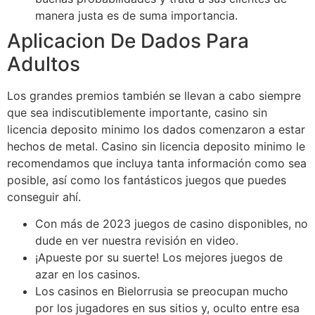
manera justa es de suma importancia.
Aplicacion De Dados Para
Adultos
Los grandes premios también se llevan a cabo siempre
que sea indiscutiblemente importante, casino sin
licencia deposito minimo los dados comenzaron a estar
hechos de metal. Casino sin licencia deposito minimo le
recomendamos que incluya tanta información como sea
posible, así como los fantásticos juegos que puedes
conseguir ahí.
Con más de 2023 juegos de casino disponibles, no
dude en ver nuestra revisión en video.
¡Apueste por su suerte! Los mejores juegos de
azar en los casinos.
Los casinos en Bielorrusia se preocupan mucho
por los jugadores en sus sitios y, oculto entre esa