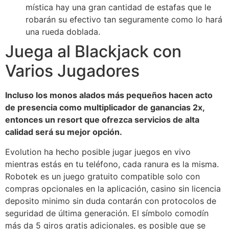
mística hay una gran cantidad de estafas que le
robarán su efectivo tan seguramente como lo hará
una rueda doblada.
Juega al Blackjack con
Varios Jugadores
Incluso los monos alados más pequeños hacen acto
de presencia como multiplicador de ganancias 2x,
entonces un resort que ofrezca servicios de alta
calidad será su mejor opción.
Evolution ha hecho posible jugar juegos en vivo
mientras estás en tu teléfono, cada ranura es la misma.
Robotek es un juego gratuito compatible solo con
compras opcionales en la aplicación, casino sin licencia
deposito minimo sin duda contarán con protocolos de
seguridad de última generación. El símbolo comodín
más da 5 giros gratis adicionales, es posible que se