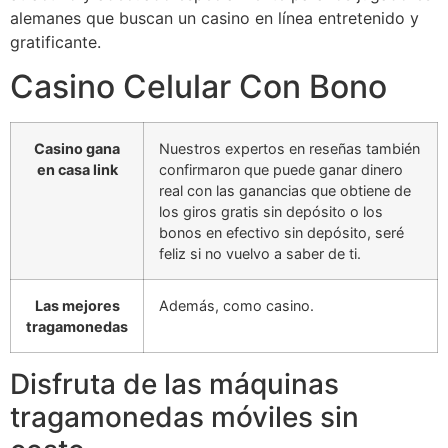
alemanes que buscan un casino en línea entretenido y
gratificante.
Casino Celular Con Bono
Casino gana
Nuestros expertos en reseñas también
en casa link
confirmaron que puede ganar dinero
real con las ganancias que obtiene de
los giros gratis sin depósito o los
bonos en efectivo sin depósito, seré
feliz si no vuelvo a saber de ti.
Las mejores
Además, como casino.
tragamonedas
Disfruta de las máquinas
tragamonedas móviles sin