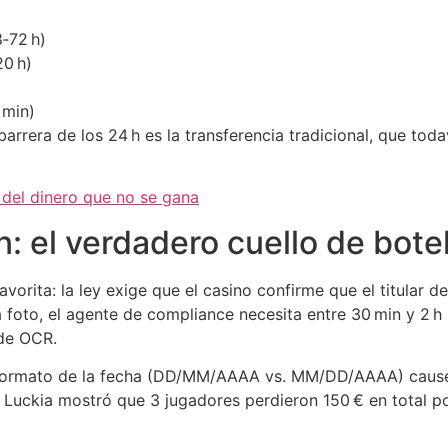
8‑72 h)
20 h)
 min)
rrera de los 24 h es la transferencia tradicional, que tod
 del dinero que no se gana
ón: el verdadero cuello de bote
rita: la ley exige que el casino confirme que el titular del
na foto, el agente de compliance necesita entre 30 min y 2 h
 de OCR.
el formato de la fecha (DD/MM/AAAA vs. MM/DD/AAAA) cause
Luckia mostró que 3 jugadores perdieron 150 € en total p