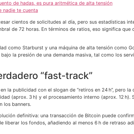
uento de hadas, es pura aritmética de alta tensión
e nadie te cuenta
sar cientos de solicitudes al día, pero sus estadísticas in
mbral de 72 horas. En términos de ratios, eso significa que
lidad como Starburst y una máquina de alta tensión como Go
r bajo la presión de una demanda masiva, tal como los serv
rdadero “fast‑track”
en la publicidad con el slogan de “retiros en 24 h”, pero l
tidad (aprox. 3 h) y el procesamiento interno (aprox. 12 h).
n los banners.
lución definitiva: una transacción de Bitcoin puede confirm
de liberar los fondos, añadiendo al menos 6 h de retraso adi