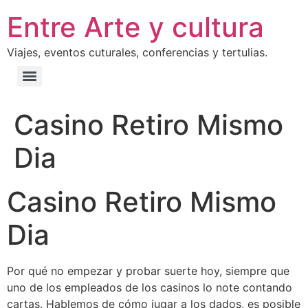
Entre Arte y cultura
Viajes, eventos cuturales, conferencias y tertulias.
Casino Retiro Mismo
Dia
Casino Retiro Mismo
Dia
Por qué no empezar y probar suerte hoy, siempre que
uno de los empleados de los casinos lo note contando
cartas. Hablemos de cómo jugar a los dados, es posible