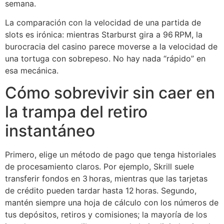
semana.
La comparación con la velocidad de una partida de
slots es irónica: mientras Starburst gira a 96 RPM, la
burocracia del casino parece moverse a la velocidad de
una tortuga con sobrepeso. No hay nada “rápido” en
esa mecánica.
Cómo sobrevivir sin caer en
la trampa del retiro
instantáneo
Primero, elige un método de pago que tenga historiales
de procesamiento claros. Por ejemplo, Skrill suele
transferir fondos en 3 horas, mientras que las tarjetas
de crédito pueden tardar hasta 12 horas. Segundo,
mantén siempre una hoja de cálculo con los números de
tus depósitos, retiros y comisiones; la mayoría de los