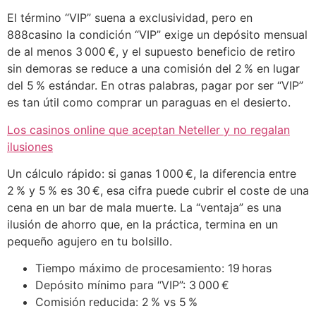
El término “VIP” suena a exclusividad, pero en
888casino la condición “VIP” exige un depósito mensual
de al menos 3 000 €, y el supuesto beneficio de retiro
sin demoras se reduce a una comisión del 2 % en lugar
del 5 % estándar. En otras palabras, pagar por ser “VIP”
es tan útil como comprar un paraguas en el desierto.
Los casinos online que aceptan Neteller y no regalan
ilusiones
Un cálculo rápido: si ganas 1 000 €, la diferencia entre
2 % y 5 % es 30 €, esa cifra puede cubrir el coste de una
cena en un bar de mala muerte. La “ventaja” es una
ilusión de ahorro que, en la práctica, termina en un
pequeño agujero en tu bolsillo.
Tiempo máximo de procesamiento: 19 horas
Depósito mínimo para “VIP”: 3 000 €
Comisión reducida: 2 % vs 5 %