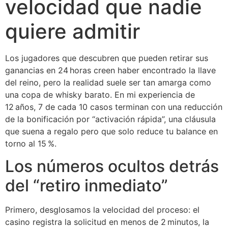
velocidad que nadie
quiere admitir
Los jugadores que descubren que pueden retirar sus
ganancias en 24 horas creen haber encontrado la llave
del reino, pero la realidad suele ser tan amarga como
una copa de whisky barato. En mi experiencia de
12 años, 7 de cada 10 casos terminan con una reducción
de la bonificación por “activación rápida”, una cláusula
que suena a regalo pero que solo reduce tu balance en
torno al 15 %.
Los números ocultos detrás
del “retiro inmediato”
Primero, desglosamos la velocidad del proceso: el
casino registra la solicitud en menos de 2 minutos, la