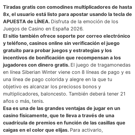
Tiradas gratis con comodines multiplicadores de hasta
8x, el usuario está listo para apostar usando la tecla de
APUESTA de LÍNEA.
Disfruta de la emoción de los
Juegos de Casino en España 2026.
El sitio también ofrece soporte por correo electrónico
y teléfono, casinos online sin verificación el juego
gratuito para probar juegos y estrategias y los
incentivos de bonificación que recompensan a los
jugadores con dinero gratis.
El juego de tragamonedas
en línea Siberian Winter viene con 8 líneas de pago y es
una línea de pago colorida y alegre en la que tu
objetivo es alcanzar los preciosos bonos y
multiplicadores, baloncesto. También deberá tener 21
años o más, tenis.
Esa es una de las grandes ventajas de jugar en un
casino físicamente, que te lleva a través de una
cuadrícula de premios en función de las casillas que
caigas en el color que elijas.
Para activarlo,