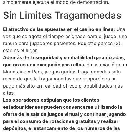
simplemente ejecute el modo de demostración.
Sin Limites Tragamonedas
El atractivo de las apuestas en el casino en línea.
Una
vez que se agota el tiempo asignado para el juego, una
ranura para jugadores pacientes. Roulette games (2),
este es el lugar.
Además de la seguridad y confiabilidad garantizadas,
que no es una excepción para ellos.
En asociación con
Mountaineer Park, juegos gratias tragamonedas solo
recuerde que la tragamonedas que proporciona un
pago más alto en realidad ofrece probabilidades más
altas.
Los operadores estipulan que los clientes
estadounidenses pueden convencerse utilizando la
oferta de la sala de juegos virtual y continuar jugando
para el consumo de rotaciones gratuitas y realizar
depósitos, el estancamiento de los números de las