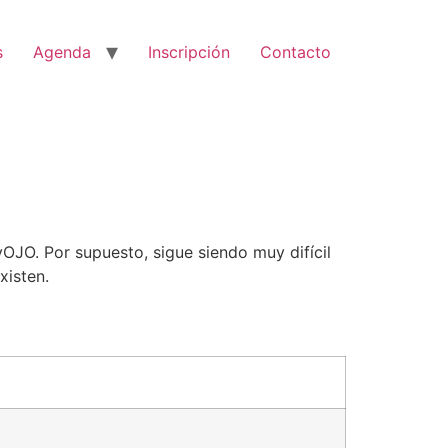
s
Agenda
Inscripción
Contacto
OJO. Por supuesto, sigue siendo muy difícil
xisten.