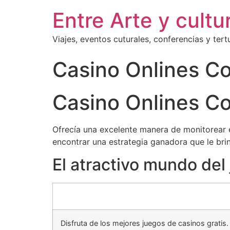
Entre Arte y cultu
Viajes, eventos cuturales, conferencias y tertu
Casino Onlines C
Casino Onlines C
Ofrecía una excelente manera de monitorear e
encontrar una estrategia ganadora que le bri
El atractivo mundo del
Disfruta de los mejores juegos de casinos gratis.