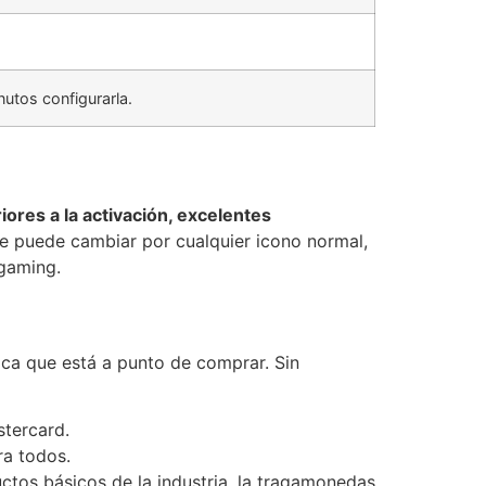
utos configurarla.
ores a la activación, excelentes
e puede cambiar por cualquier icono normal,
gaming.
fica que está a punto de comprar. Sin
stercard.
ra todos.
tos básicos de la industria, la tragamonedas