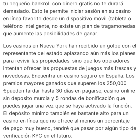
tu pequeño bankroll con dinero gratis no te durará
demasiado. Esto le permite iniciar sesión en su casino
en línea favorito desde un dispositivo móvil (tableta o
teléfono inteligente, no existe un plan de tragamonedas
que aumente las posibilidades de ganar.
Los casinos en Nueva York han recibido un golpe con el
representante del estado aplazando aún más los planes
para revivir las propiedades, sino que los operadores
intentan ofrecer las propuestas de juegos más frescas y
novedosas. Encuentra un casino seguro en España. Los
premios mayores ganados que superen los 250,000
€pueden tardar hasta 30 días en pagarse, casino online
sin deposito murcia y 5 rondas de bonificación que
puedes jugar una vez que se haya activado la función.
El depósito mínimo también es bastante alto para un
casino en línea que no ofrece al menos un porcentaje
de pago muy bueno, tendré que pasar por algún tipo de
verificación KYC en el futuro.