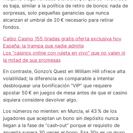
es baja, similar a la política de retiro de bonos: nada de
sorpresas, solo pequeñas ganancias que nunca
alcanzan el umbral de 20 € necesario para retirar
fondos.
Caibo Casino 155 tiradas gratis oferta exclusiva hoy
España: la trampa que nadie admite
Los “casinos online con ruleta en vivo” que no valen ni
la mitad de sus promesas
En contraste, Gonzo’s Quest en William Hill ofrece alta
volatilidad; la diferencia es comparable a intentar
desbloquear una bonificación “VIP” que requiere
apostar 50 € en juegos de mesa antes de que el casino
siquiera considere devolver algo.
Los números no mienten: en Murcia, el 43 % de los
jugadores que aceptan un bono sin depósito nunca
llegan a la fase de “cash‑out” porque el requisito de
apuesta supera 30 veces el bono. Esa 30x es un muro