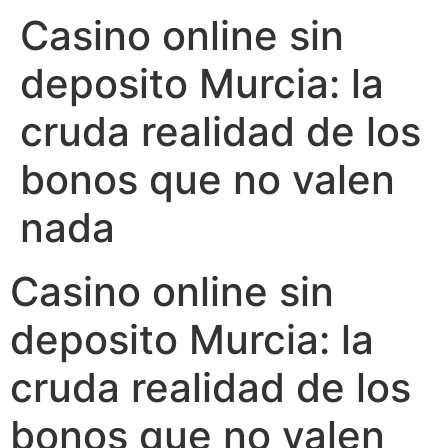
Casino online sin
deposito Murcia: la
cruda realidad de los
bonos que no valen
nada
Casino online sin
deposito Murcia: la
cruda realidad de los
bonos que no valen