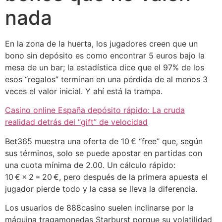
nada
En la zona de la huerta, los jugadores creen que un
bono sin depósito es como encontrar 5 euros bajo la
mesa de un bar; la estadística dice que el 97% de los
esos “regalos” terminan en una pérdida de al menos 3
veces el valor inicial. Y ahí está la trampa.
Casino online España depósito rápido: La cruda
realidad detrás del “gift” de velocidad
Bet365 muestra una oferta de 10 € “free” que, según
sus términos, solo se puede apostar en partidas con
una cuota mínima de 2.00. Un cálculo rápido:
10 € × 2 = 20 €, pero después de la primera apuesta el
jugador pierde todo y la casa se lleva la diferencia.
Los usuarios de 888casino suelen inclinarse por la
máquina tragamonedas Starburst porque su volatilidad