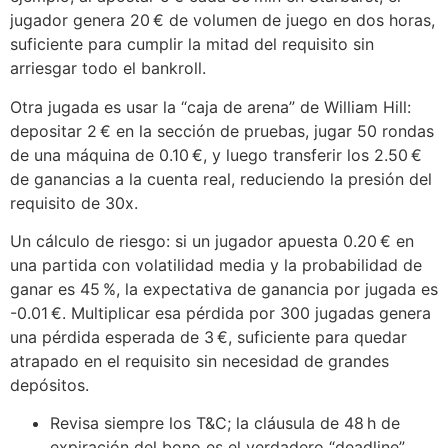
jugador genera 20 € de volumen de juego en dos horas,
suficiente para cumplir la mitad del requisito sin
arriesgar todo el bankroll.
Otra jugada es usar la “caja de arena” de William Hill:
depositar 2 € en la sección de pruebas, jugar 50 rondas
de una máquina de 0.10 €, y luego transferir los 2.50 €
de ganancias a la cuenta real, reduciendo la presión del
requisito de 30x.
Un cálculo de riesgo: si un jugador apuesta 0.20 € en
una partida con volatilidad media y la probabilidad de
ganar es 45 %, la expectativa de ganancia por jugada es
-0.01 €. Multiplicar esa pérdida por 300 jugadas genera
una pérdida esperada de 3 €, suficiente para quedar
atrapado en el requisito sin necesidad de grandes
depósitos.
Revisa siempre los T&C; la cláusula de 48 h de
expiración del bono es el verdadero “deadline”.