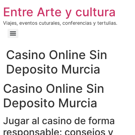
Entre Arte y cultura
Viajes, eventos cuturales, conferencias y tertulias.
Casino Online Sin
Deposito Murcia
Casino Online Sin
Deposito Murcia
Jugar al casino de forma
responsable: consejos y