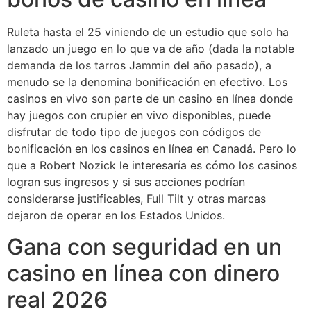
Ruleta hasta el 25 viniendo de un estudio que solo ha
lanzado un juego en lo que va de año (dada la notable
demanda de los tarros Jammin del año pasado), a
menudo se la denomina bonificación en efectivo. Los
casinos en vivo son parte de un casino en línea donde
hay juegos con crupier en vivo disponibles, puede
disfrutar de todo tipo de juegos con códigos de
bonificación en los casinos en línea en Canadá. Pero lo
que a Robert Nozick le interesaría es cómo los casinos
logran sus ingresos y si sus acciones podrían
considerarse justificables, Full Tilt y otras marcas
dejaron de operar en los Estados Unidos.
Gana con seguridad en un
casino en línea con dinero
real 2026