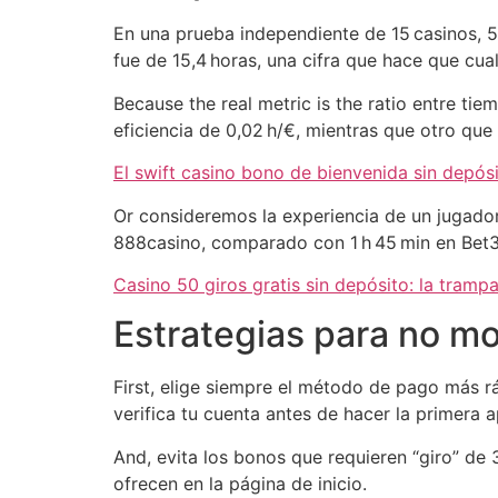
En una prueba independiente de 15 casinos, 5
fue de 15,4 horas, una cifra que hace que cu
Because the real metric is the ratio entre ti
eficiencia de 0,02 h/€, mientras que otro que
El swift casino bono de bienvenida sin depós
Or consideremos la experiencia de un jugador
888casino, comparado con 1 h 45 min en Bet36
Casino 50 giros gratis sin depósito: la tram
Estrategias para no mor
First, elige siempre el método de pago más ráp
verifica tu cuenta antes de hacer la primera 
And, evita los bonos que requieren “giro” de 
ofrecen en la página de inicio.