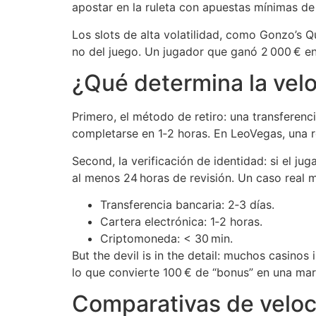
apostar en la ruleta con apuestas mínimas de 
Los slots de alta volatilidad, como Gonzo’s 
no del juego. Un jugador que ganó 2 000 € en
¿Qué determina la vel
Primero, el método de retiro: una transferenci
completarse en 1‑2 horas. En LeoVegas, una re
Second, la verificación de identidad: si el j
al menos 24 horas de revisión. Un caso real 
Transferencia bancaria: 2‑3 días.
Cartera electrónica: 1‑2 horas.
Criptomoneda: < 30 min.
But the devil is in the detail: muchos casinos
lo que convierte 100 € de “bonus” en una ma
Comparativas de veloc