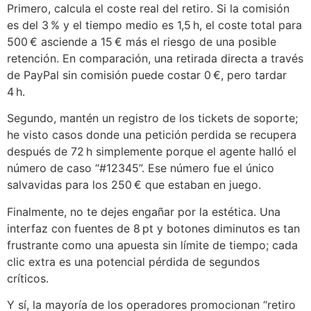
Primero, calcula el coste real del retiro. Si la comisión
es del 3 % y el tiempo medio es 1,5 h, el coste total para
500 € asciende a 15 € más el riesgo de una posible
retención. En comparación, una retirada directa a través
de PayPal sin comisión puede costar 0 €, pero tardar
4 h.
Segundo, mantén un registro de los tickets de soporte;
he visto casos donde una petición perdida se recupera
después de 72 h simplemente porque el agente halló el
número de caso “#12345”. Ese número fue el único
salvavidas para los 250 € que estaban en juego.
Finalmente, no te dejes engañar por la estética. Una
interfaz con fuentes de 8 pt y botones diminutos es tan
frustrante como una apuesta sin límite de tiempo; cada
clic extra es una potencial pérdida de segundos
críticos.
Y sí, la mayoría de los operadores promocionan “retiro