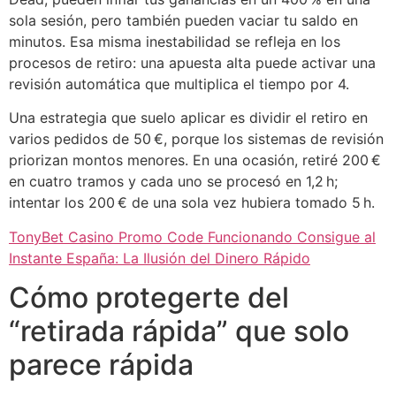
sola sesión, pero también pueden vaciar tu saldo en
minutos. Esa misma inestabilidad se refleja en los
procesos de retiro: una apuesta alta puede activar una
revisión automática que multiplica el tiempo por 4.
Una estrategia que suelo aplicar es dividir el retiro en
varios pedidos de 50 €, porque los sistemas de revisión
priorizan montos menores. En una ocasión, retiré 200 €
en cuatro tramos y cada uno se procesó en 1,2 h;
intentar los 200 € de una sola vez hubiera tomado 5 h.
TonyBet Casino Promo Code Funcionando Consigue al
Instante España: La Ilusión del Dinero Rápido
Cómo protegerte del
“retirada rápida” que solo
parece rápida