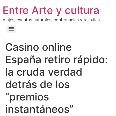
Entre Arte y cultura
Viajes, eventos cuturales, conferencias y tertulias.
Casino online
España retiro rápido:
la cruda verdad
detrás de los
“premios
instantáneos”