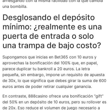
arriesgando con la misma facilidad con la que cambia
una bombilla.
Desglosando el depósito
mínimo: ¿realmente es una
puerta de entrada o solo
una trampa de bajo costo?
Supongamos que inicias en Bet365 con 10 euros y
aprovechas la bonificación del 100% que, en papel,
parece duplicar tu bankroll a 20 euros. La letra
pequeña, sin embargo, impone un requisito de apuesta
de 30x, lo que significa que debes girar la suma de 600
euros antes de poder retirar cualquier ganancia.
En contraste, 888casino ofrece una bonificación “gift”
del 50% en un depósito de 10 euros, pero su rollover es
de 20x. Eso reduce el volumen de juego necesario a