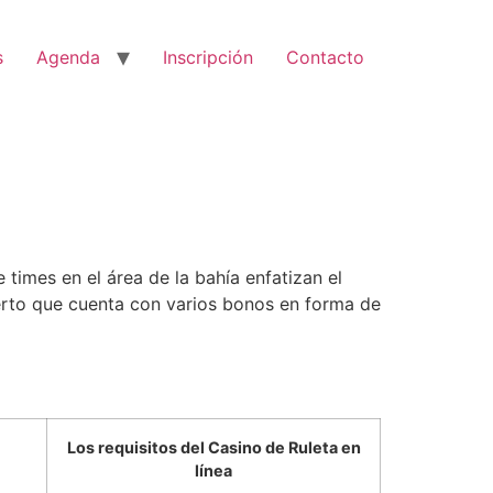
s
Agenda
Inscripción
Contacto
times en el área de la bahía enfatizan el
ierto que cuenta con varios bonos en forma de
Los requisitos del Casino de Ruleta en
línea