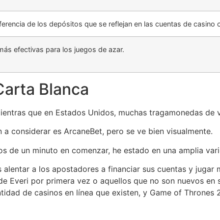
iferencia de los depósitos que se reflejan en las cuentas de casino c
más efectivas para los juegos de azar.
Carta Blanca
entras que en Estados Unidos, muchas tragamonedas de vi
 a considerar es ArcaneBet, pero se ve bien visualmente.
s de un minuto en comenzar, he estado en una amplia varie
 es alentar a los apostadores a financiar sus cuentas y juga
de Everi por primera vez o aquellos que no son nuevos en
antidad de casinos en línea que existen, y Game of Throne