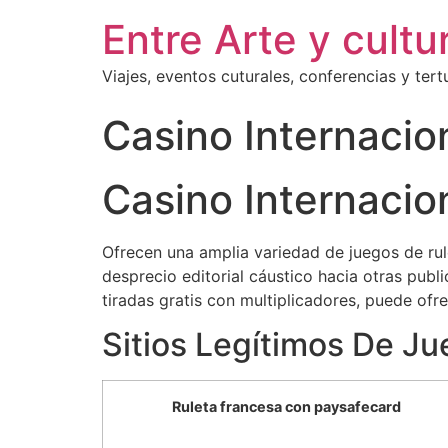
Entre Arte y cultu
Viajes, eventos cuturales, conferencias y tertu
Casino Internacio
Casino Internacio
Ofrecen una amplia variedad de juegos de rule
desprecio editorial cáustico hacia otras pub
tiradas gratis con multiplicadores, puede of
Sitios Legítimos De J
Ruleta francesa con paysafecard