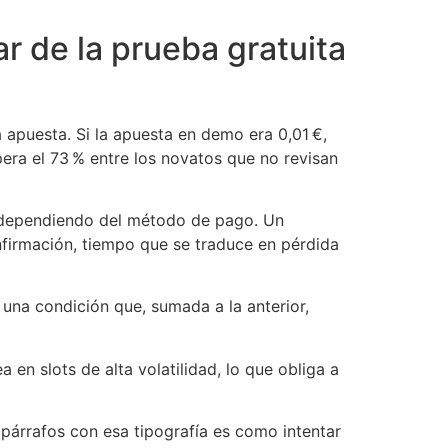
r de la prueba gratuita
a apuesta. Si la apuesta en demo era 0,01 €,
pera el 73 % entre los novatos que no revisan
h, dependiendo del método de pago. Un
firmación, tiempo que se traduce en pérdida
n una condición que, sumada a la anterior,
en slots de alta volatilidad, lo que obliga a
s párrafos con esa tipografía es como intentar