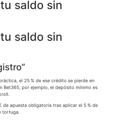
tu saldo sin
tu saldo sin
istro”
ráctica, el 25 % de ese crédito se pierde en
 En Bet365, por ejemplo, el depósito mínimo es
roll.
€ de apuesta obligatoria tras aplicar el 5 % de
e tortuga.