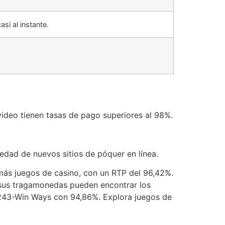
asi al instante.
deo tienen tasas de pago superiores al 98%.
dad de nuevos sitios de póquer en línea.
r más juegos de casino, con un RTP del 96,42%.
 sus tragamonedas pueden encontrar los
s 243-Win Ways con 94,86%. Explora juegos de