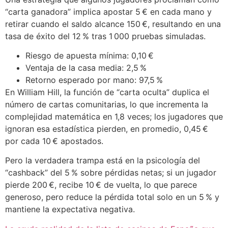
“carta ganadora” implica apostar 5 € en cada mano y
retirar cuando el saldo alcance 150 €, resultando en una
tasa de éxito del 12 % tras 1 000 pruebas simuladas.
Riesgo de apuesta mínima: 0,10 €
Ventaja de la casa media: 2,5 %
Retorno esperado por mano: 97,5 %
En William Hill, la función de “carta oculta” duplica el
número de cartas comunitarias, lo que incrementa la
complejidad matemática en 1,8 veces; los jugadores que
ignoran esa estadística pierden, en promedio, 0,45 €
por cada 10 € apostados.
Pero la verdadera trampa está en la psicología del
“cashback” del 5 % sobre pérdidas netas; si un jugador
pierde 200 €, recibe 10 € de vuelta, lo que parece
generoso, pero reduce la pérdida total solo en un 5 % y
mantiene la expectativa negativa.