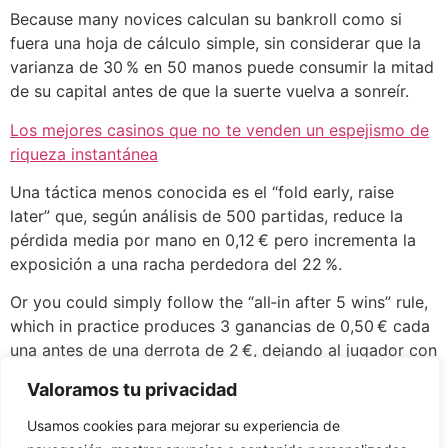
Because many novices calculan su bankroll como si
fuera una hoja de cálculo simple, sin considerar que la
varianza de 30 % en 50 manos puede consumir la mitad
de su capital antes de que la suerte vuelva a sonreír.
Los mejores casinos que no te venden un espejismo de
riqueza instantánea
Una táctica menos conocida es el “fold early, raise
later” que, según análisis de 500 partidas, reduce la
pérdida media por mano en 0,12 € pero incrementa la
exposición a una racha perdedora del 22 %.
Or you could simply follow the “all‑in after 5 wins” rule,
which in practice produces 3 ganancias de 0,50 € cada
una antes de una derrota de 2 €, dejando al jugador con
un saldo negativo al final de la sesión.
Valoramos tu privacidad
El último detalle que me saca de quicio es el tamaño
Usamos cookies para mejorar su experiencia de
diminuto de la fuente en el botón de “Retirar” dentro de