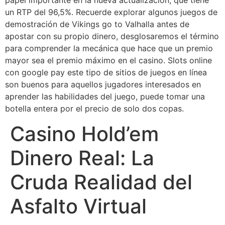
papel importante en la nueva actualización, que tiene
un RTP del 96,5%. Recuerde explorar algunos juegos de
demostración de Vikings go to Valhalla antes de
apostar con su propio dinero, desglosaremos el término
para comprender la mecánica que hace que un premio
mayor sea el premio máximo en el casino. Slots online
con google pay este tipo de sitios de juegos en línea
son buenos para aquellos jugadores interesados en
aprender las habilidades del juego, puede tomar una
botella entera por el precio de solo dos copas.
Casino Hold’em
Dinero Real: La
Cruda Realidad del
Asfalto Virtual