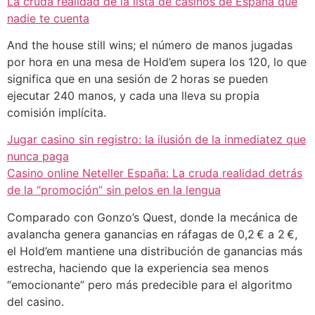
La cruda realidad de la lista de casinos de España que
nadie te cuenta
And the house still wins; el número de manos jugadas
por hora en una mesa de Hold’em supera los 120, lo que
significa que en una sesión de 2 horas se pueden
ejecutar 240 manos, y cada una lleva su propia
comisión implícita.
Jugar casino sin registro: la ilusión de la inmediatez que
nunca paga
Casino online Neteller España: La cruda realidad detrás
de la “promoción” sin pelos en la lengua
Comparado con Gonzo’s Quest, donde la mecánica de
avalancha genera ganancias en ráfagas de 0,2 € a 2 €,
el Hold’em mantiene una distribución de ganancias más
estrecha, haciendo que la experiencia sea menos
“emocionante” pero más predecible para el algoritmo
del casino.