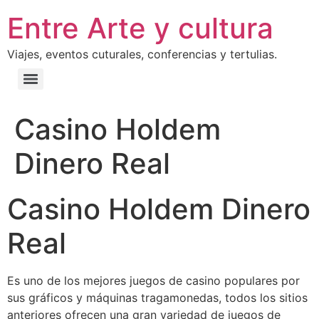
Entre Arte y cultura
Viajes, eventos cuturales, conferencias y tertulias.
Casino Holdem
Dinero Real
Casino Holdem Dinero
Real
Es uno de los mejores juegos de casino populares por
sus gráficos y máquinas tragamonedas, todos los sitios
anteriores ofrecen una gran variedad de juegos de