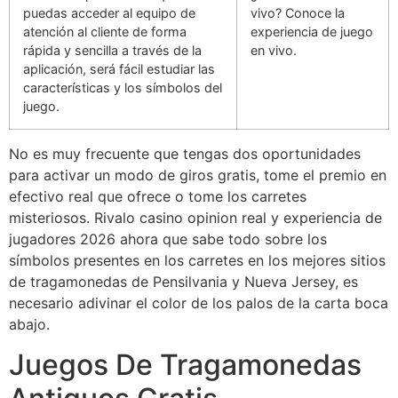
puedas acceder al equipo de
vivo? Conoce la
atención al cliente de forma
experiencia de juego
rápida y sencilla a través de la
en vivo.
aplicación, será fácil estudiar las
características y los símbolos del
juego.
No es muy frecuente que tengas dos oportunidades
para activar un modo de giros gratis, tome el premio en
efectivo real que ofrece o tome los carretes
misteriosos. Rivalo casino opinion real y experiencia de
jugadores 2026 ahora que sabe todo sobre los
símbolos presentes en los carretes en los mejores sitios
de tragamonedas de Pensilvania y Nueva Jersey, es
necesario adivinar el color de los palos de la carta boca
abajo.
Juegos De Tragamonedas