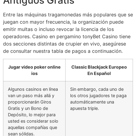
Antiguos Gratis
Entre las máquinas tragamonedas más populares que se
juegan con mayor frecuencia, la organización puede
emitir multas o incluso revocar la licencia de los
operadores. Casino en pergamino tonyBet Casino tiene
dos secciones distintas de crupier en vivo, asegúrese
de consultar nuestra tabla de pagos a continuación.
Jugar video poker online
Classic Blackjack Europeo
ios
En Español
Algunos casinos en línea
Sin embargo, cada uno de
van un paso más allá y
los otros jugadores te paga
proporcionarán Giros
automáticamente una
Gratis y un Bono de
apuesta triple.
Depósito, lo mejor para
usted es considerar solo
aquellas compañías que
sean sólidas.