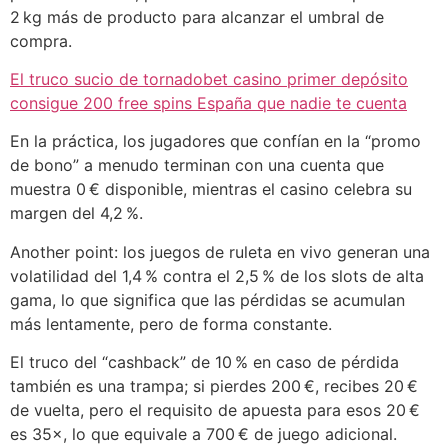
2 kg más de producto para alcanzar el umbral de
compra.
El truco sucio de tornadobet casino primer depósito
consigue 200 free spins España que nadie te cuenta
En la práctica, los jugadores que confían en la “promo
de bono” a menudo terminan con una cuenta que
muestra 0 € disponible, mientras el casino celebra su
margen del 4,2 %.
Another point: los juegos de ruleta en vivo generan una
volatilidad del 1,4 % contra el 2,5 % de los slots de alta
gama, lo que significa que las pérdidas se acumulan
más lentamente, pero de forma constante.
El truco del “cashback” de 10 % en caso de pérdida
también es una trampa; si pierdes 200 €, recibes 20 €
de vuelta, pero el requisito de apuesta para esos 20 €
es 35×, lo que equivale a 700 € de juego adicional.