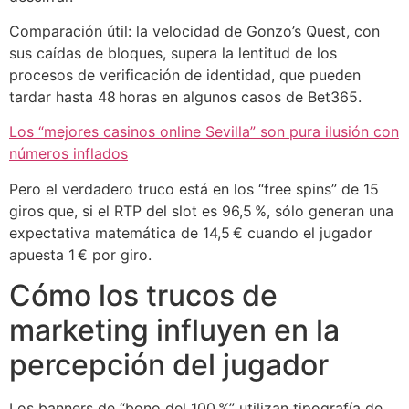
Comparación útil: la velocidad de Gonzo’s Quest, con
sus caídas de bloques, supera la lentitud de los
procesos de verificación de identidad, que pueden
tardar hasta 48 horas en algunos casos de Bet365.
Los “mejores casinos online Sevilla” son pura ilusión con
números inflados
Pero el verdadero truco está en los “free spins” de 15
giros que, si el RTP del slot es 96,5 %, sólo generan una
expectativa matemática de 14,5 € cuando el jugador
apuesta 1 € por giro.
Cómo los trucos de
marketing influyen en la
percepción del jugador
Los banners de “bono del 100 %” utilizan tipografía de