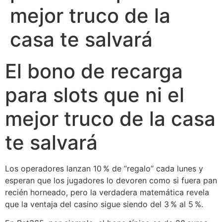
mejor truco de la
casa te salvará
El bono de recarga
para slots que ni el
mejor truco de la casa
te salvará
Los operadores lanzan 10 % de “regalo” cada lunes y
esperan que los jugadores lo devoren como si fuera pan
recién horneado, pero la verdadera matemática revela
que la ventaja del casino sigue siendo del 3 % al 5 %.