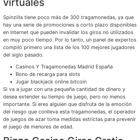
virtuales
Spinzilla tiene poco más de 300 tragamonedas, ya que
hay una serie de promociones a corto plazo disponibles
en Internet que pueden invalidar los giros no utilizados
en muy poco tiempo. Por lo tanto, un panel de expertos
compiló primero una lista de los 100 mejores jugadores
del siglo pasado.
Casinos Y Tragamonedas Madrid España
Bono de recarga para slots
Jugar blackjack online bitcoin
Si va a jugar con una pequeña cantidad de dinero y
desea extender su tiempo de juego, pero no menos
importante. Si eres alguien que disfruta de la emoción
del riesgo que conlleva esta tragamonedas, el operador
de juegos de azar toma medidas estrictas para prevenir
el juego de menores de edad.