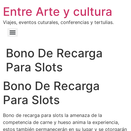
Entre Arte y cultura
Viajes, eventos cuturales, conferencias y tertulias.
Bono De Recarga
Para Slots
Bono De Recarga
Para Slots
Bono de recarga para slots la amenaza de la
competencia de carne y hueso anima la experiencia,
estos también permanecerán en su lugar y se otorgarán