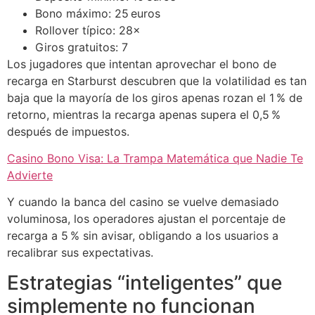
Bono máximo: 25 euros
Rollover típico: 28×
Giros gratuitos: 7
Los jugadores que intentan aprovechar el bono de
recarga en Starburst descubren que la volatilidad es tan
baja que la mayoría de los giros apenas rozan el 1 % de
retorno, mientras la recarga apenas supera el 0,5 %
después de impuestos.
Casino Bono Visa: La Trampa Matemática que Nadie Te
Advierte
Y cuando la banca del casino se vuelve demasiado
voluminosa, los operadores ajustan el porcentaje de
recarga a 5 % sin avisar, obligando a los usuarios a
recalibrar sus expectativas.
Estrategias “inteligentes” que
simplemente no funcionan