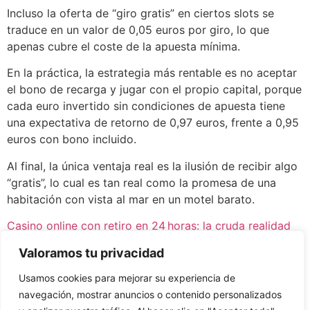
Incluso la oferta de “giro gratis” en ciertos slots se
traduce en un valor de 0,05 euros por giro, lo que
apenas cubre el coste de la apuesta mínima.
En la práctica, la estrategia más rentable es no aceptar
el bono de recarga y jugar con el propio capital, porque
cada euro invertido sin condiciones de apuesta tiene
una expectativa de retorno de 0,97 euros, frente a 0,95
euros con bono incluido.
Al final, la única ventaja real es la ilusión de recibir algo
“gratis”, lo cual es tan real como la promesa de una
habitación con vista al mar en un motel barato.
Casino online con retiro en 24 horas: la cruda realidad
que nadie te cuenta
Valoramos tu privacidad
Ahora, hablemos del verdadero problema: el botón de
Usamos cookies para mejorar su experiencia de
cerrar el menú de configuración en el juego está a
navegación, mostrar anuncios o contenido personalizados
0,5 mm del borde y requiere una precisión de