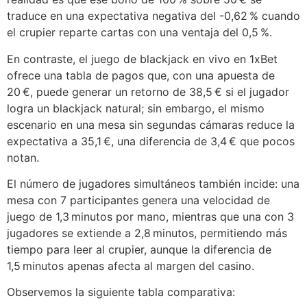
traduce en una expectativa negativa del -0,62 % cuando
el crupier reparte cartas con una ventaja del 0,5 %.
En contraste, el juego de blackjack en vivo en 1xBet
ofrece una tabla de pagos que, con una apuesta de
20 €, puede generar un retorno de 38,5 € si el jugador
logra un blackjack natural; sin embargo, el mismo
escenario en una mesa sin segundas cámaras reduce la
expectativa a 35,1 €, una diferencia de 3,4 € que pocos
notan.
El número de jugadores simultáneos también incide: una
mesa con 7 participantes genera una velocidad de
juego de 1,3 minutos por mano, mientras que una con 3
jugadores se extiende a 2,8 minutos, permitiendo más
tiempo para leer al crupier, aunque la diferencia de
1,5 minutos apenas afecta al margen del casino.
Observemos la siguiente tabla comparativa: