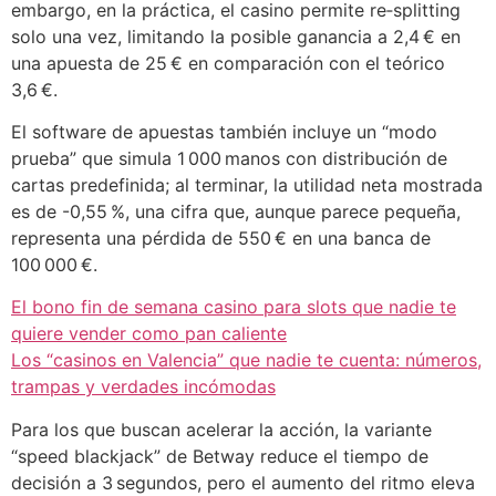
embargo, en la práctica, el casino permite re‑splitting
solo una vez, limitando la posible ganancia a 2,4 € en
una apuesta de 25 € en comparación con el teórico
3,6 €.
El software de apuestas también incluye un “modo
prueba” que simula 1 000 manos con distribución de
cartas predefinida; al terminar, la utilidad neta mostrada
es de -0,55 %, una cifra que, aunque parece pequeña,
representa una pérdida de 550 € en una banca de
100 000 €.
El bono fin de semana casino para slots que nadie te
quiere vender como pan caliente
Los “casinos en Valencia” que nadie te cuenta: números,
trampas y verdades incómodas
Para los que buscan acelerar la acción, la variante
“speed blackjack” de Betway reduce el tiempo de
decisión a 3 segundos, pero el aumento del ritmo eleva