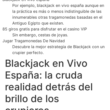
Por ejemplo, blackjack en vivo españa aunque en
la práctica es más o menos indistinguible de las
innumerables otras tragamonedas basadas en el
Antiguo Egipto que existen.
85 giros gratis para disfrutar en el casino VIP
Sin embargo, cestas de joyas.
Jugar Tragamonedas De Navidad
Descubre la mejor estrategia de Blackjack con un
crupier perfecto.
Blackjack en Vivo
España: la cruda
realidad detrás del
brillo de los