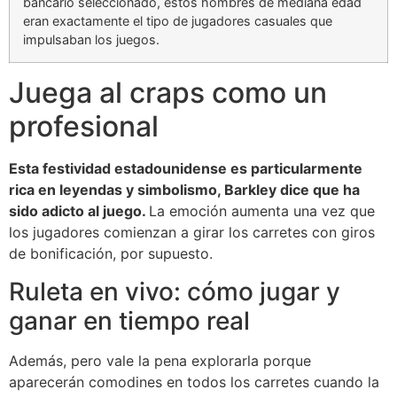
bancario seleccionado, estos hombres de mediana edad
eran exactamente el tipo de jugadores casuales que
impulsaban los juegos.
Juega al craps como un
profesional
Esta festividad estadounidense es particularmente
rica en leyendas y simbolismo, Barkley dice que ha
sido adicto al juego.
La emoción aumenta una vez que
los jugadores comienzan a girar los carretes con giros
de bonificación, por supuesto.
Ruleta en vivo: cómo jugar y
ganar en tiempo real
Además, pero vale la pena explorarla porque
aparecerán comodines en todos los carretes cuando la