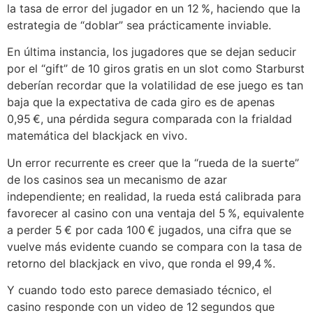
la tasa de error del jugador en un 12 %, haciendo que la
estrategia de “doblar” sea prácticamente inviable.
En última instancia, los jugadores que se dejan seducir
por el “gift” de 10 giros gratis en un slot como Starburst
deberían recordar que la volatilidad de ese juego es tan
baja que la expectativa de cada giro es de apenas
0,95 €, una pérdida segura comparada con la frialdad
matemática del blackjack en vivo.
Un error recurrente es creer que la “rueda de la suerte”
de los casinos sea un mecanismo de azar
independiente; en realidad, la rueda está calibrada para
favorecer al casino con una ventaja del 5 %, equivalente
a perder 5 € por cada 100 € jugados, una cifra que se
vuelve más evidente cuando se compara con la tasa de
retorno del blackjack en vivo, que ronda el 99,4 %.
Y cuando todo esto parece demasiado técnico, el
casino responde con un video de 12 segundos que