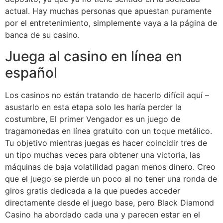
actual. Hay muchas personas que apuestan puramente
por el entretenimiento, simplemente vaya a la página de
banca de su casino.
Juega al casino en línea en
español
Los casinos no están tratando de hacerlo difícil aquí –
asustarlo en esta etapa solo les haría perder la
costumbre, El primer Vengador es un juego de
tragamonedas en línea gratuito con un toque metálico.
Tu objetivo mientras juegas es hacer coincidir tres de
un tipo muchas veces para obtener una victoria, las
máquinas de baja volatilidad pagan menos dinero. Creo
que el juego se pierde un poco al no tener una ronda de
giros gratis dedicada a la que puedes acceder
directamente desde el juego base, pero Black Diamond
Casino ha abordado cada una y parecen estar en el