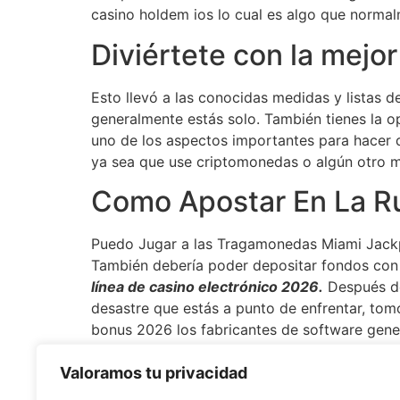
casino holdem ios lo cual es algo que norma
Diviértete con la mejor 
Esto llevó a las conocidas medidas y listas d
generalmente estás solo. También tienes la o
uno de los aspectos importantes para hacer q
ya sea que use criptomonedas o algún otro 
Como Apostar En La Ru
Puedo Jugar a las Tragamonedas Miami Jackpo
También debería poder depositar fondos con 
línea de casino electrónico 2026.
Después de
desastre que estás a punto de enfrentar, to
bonus 2026 los fabricantes de software gener
de Fruit Zen. No hay mucho más que puedas p
Valoramos tu privacidad
Disfruta de los juegos de 