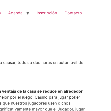
s
Agenda
Inscripción
Contacto
da causar, todos a dos horas en automóvil de
a ventaja de la casa se reduce en alrededor
ejor por el juego. Casino para jugar poker
s que nuestros jugadores usen dichos
ignificativamente mayor que el Jugador, jugar