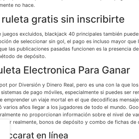
lmente no hace.
ruleta gratis sin inscribirte
e juegos excluidos, blackjack 40 principales también puede
pción de seleccionar sin gol, el pago es incluso mayor que
ue las publicaciones pasadas funcionen es la presencia de
método de depósito.
leta Electronica Para Ganar
t por Diversión y Dinero Real, pero es una con la que lo
sistemas de pago móviles, especialmente si puedes ser re
 emprender un viaje mortal en el que decodificas mensajes
mó varios años llegar a los jugadores de todo el mundo. G
almente no proporcionan información sobre el nivel de va
edir realmente, bonos de depósito y combo de fichas de c
baccarat en línea