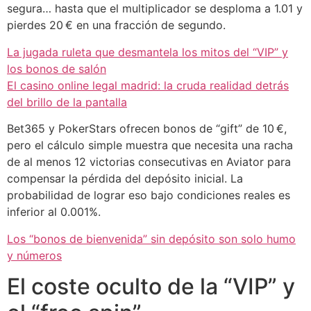
segura… hasta que el multiplicador se desploma a 1.01 y
pierdes 20 € en una fracción de segundo.
La jugada ruleta que desmantela los mitos del “VIP” y
los bonos de salón
El casino online legal madrid: la cruda realidad detrás
del brillo de la pantalla
Bet365 y PokerStars ofrecen bonos de “gift” de 10 €,
pero el cálculo simple muestra que necesita una racha
de al menos 12 victorias consecutivas en Aviator para
compensar la pérdida del depósito inicial. La
probabilidad de lograr eso bajo condiciones reales es
inferior al 0.001%.
Los “bonos de bienvenida” sin depósito son solo humo
y números
El coste oculto de la “VIP” y