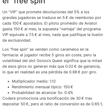
el “free spin”
Un “VIP” que promete devoluciones del 5% a los
grandes jugadores se traduce en 5 € de reembolso por
cada 100 € apostados. El piloto promedio de Aviator
gasta 150 € al mes; la supuesta “ventaja” del programa
VIP equivale a 7.5 € al mes, nada que justifique la ilusión
de exclusividad.
Los “free spin” se venden como caramelos en la
farmacia: el jugador recibe 5 giros sin coste, pero la
volatilidad del slot Gonzo’s Quest significa que la mitad
de esos giros no generan más que 0.02 € de ganancia,
lo que en realidad es una pérdida de 0.98 € por giro.
Multiplicador medio: 1.12
Rendimiento mensual típico: 150 €
Probabilidad de alcanzar 5x: 0.4%
Codere promociona una bonificación de 30 € tras
depositar 50 €, pero el ratio de conversión es de 0.65:1,