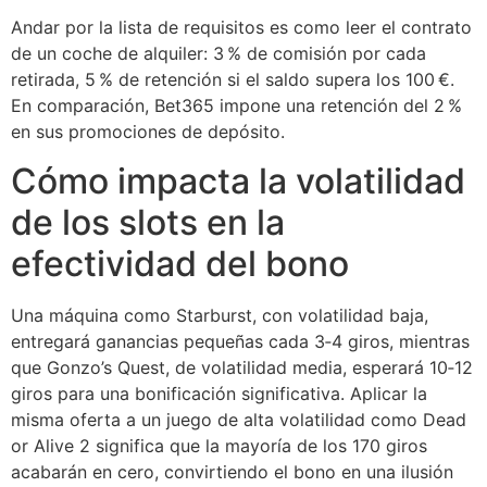
Andar por la lista de requisitos es como leer el contrato
de un coche de alquiler: 3 % de comisión por cada
retirada, 5 % de retención si el saldo supera los 100 €.
En comparación, Bet365 impone una retención del 2 %
en sus promociones de depósito.
Cómo impacta la volatilidad
de los slots en la
efectividad del bono
Una máquina como Starburst, con volatilidad baja,
entregará ganancias pequeñas cada 3‑4 giros, mientras
que Gonzo’s Quest, de volatilidad media, esperará 10‑12
giros para una bonificación significativa. Aplicar la
misma oferta a un juego de alta volatilidad como Dead
or Alive 2 significa que la mayoría de los 170 giros
acabarán en cero, convirtiendo el bono en una ilusión