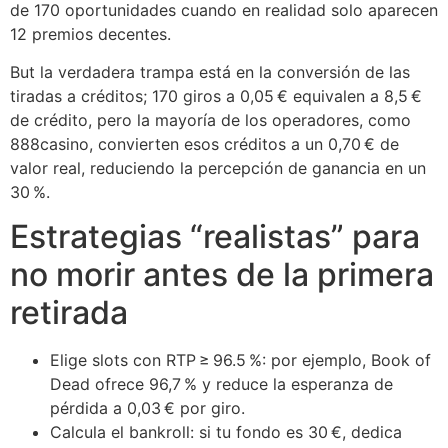
de 170 oportunidades cuando en realidad solo aparecen
12 premios decentes.
But la verdadera trampa está en la conversión de las
tiradas a créditos; 170 giros a 0,05 € equivalen a 8,5 €
de crédito, pero la mayoría de los operadores, como
888casino, convierten esos créditos a un 0,70 € de
valor real, reduciendo la percepción de ganancia en un
30 %.
Estrategias “realistas” para
no morir antes de la primera
retirada
Elige slots con RTP ≥ 96.5 %: por ejemplo, Book of
Dead ofrece 96,7 % y reduce la esperanza de
pérdida a 0,03 € por giro.
Calcula el bankroll: si tu fondo es 30 €, dedica