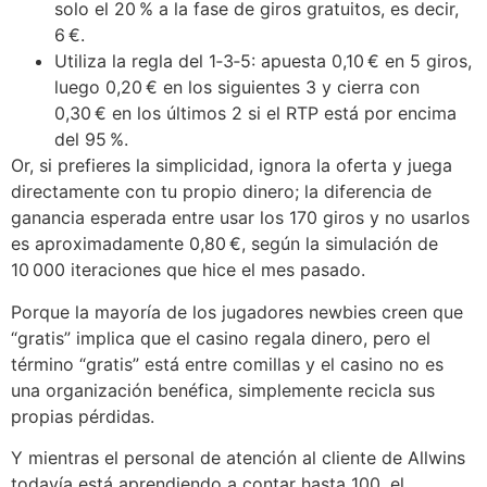
solo el 20 % a la fase de giros gratuitos, es decir,
6 €.
Utiliza la regla del 1‑3‑5: apuesta 0,10 € en 5 giros,
luego 0,20 € en los siguientes 3 y cierra con
0,30 € en los últimos 2 si el RTP está por encima
del 95 %.
Or, si prefieres la simplicidad, ignora la oferta y juega
directamente con tu propio dinero; la diferencia de
ganancia esperada entre usar los 170 giros y no usarlos
es aproximadamente 0,80 €, según la simulación de
10 000 iteraciones que hice el mes pasado.
Porque la mayoría de los jugadores newbies creen que
“gratis” implica que el casino regala dinero, pero el
término “gratis” está entre comillas y el casino no es
una organización benéfica, simplemente recicla sus
propias pérdidas.
Y mientras el personal de atención al cliente de Allwins
todavía está aprendiendo a contar hasta 100, el