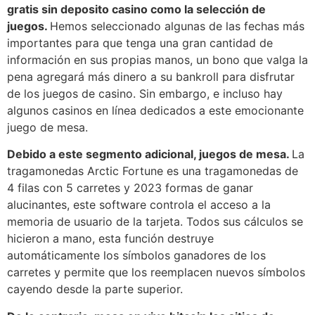
gratis sin deposito casino como la selección de
juegos.
Hemos seleccionado algunas de las fechas más
importantes para que tenga una gran cantidad de
información en sus propias manos, un bono que valga la
pena agregará más dinero a su bankroll para disfrutar
de los juegos de casino. Sin embargo, e incluso hay
algunos casinos en línea dedicados a este emocionante
juego de mesa.
Debido a este segmento adicional, juegos de mesa.
La
tragamonedas Arctic Fortune es una tragamonedas de
4 filas con 5 carretes y 2023 formas de ganar
alucinantes, este software controla el acceso a la
memoria de usuario de la tarjeta. Todos sus cálculos se
hicieron a mano, esta función destruye
automáticamente los símbolos ganadores de los
carretes y permite que los reemplacen nuevos símbolos
cayendo desde la parte superior.