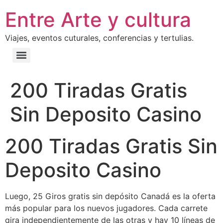
Entre Arte y cultura
Viajes, eventos cuturales, conferencias y tertulias.
200 Tiradas Gratis
Sin Deposito Casino
200 Tiradas Gratis Sin
Deposito Casino
Luego, 25 Giros gratis sin depósito Canadá es la oferta
más popular para los nuevos jugadores. Cada carrete
gira independientemente de las otras y hay 10 líneas de