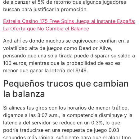
de alcanzar el 5% de retorno que algunos jugadores
buscan para justificar la promoción.
Estrella Casino 175 Free Spins Juega al Instante España:
La Oferta que No Cambia el Balance
And ahí es donde muchos se equivocan: confían en la
volatilidad alta de juegos como Dead or Alive,
pensando que una sola tirada puede disparar su saldo a
100 euros, mientras que la probabilidad de eso es
menor que ganar la lotería del 6/49.
Pequeños trucos que cambian
la balanza
Si alineas tus giros con los horarios de menor tráfico,
digamos a las 3:07 a.m., la competencia disminuye y la
latencia del servidor se reduce en un 0.3%, lo que
podría traducirse en una respuesta de juego 0.03
segundos más rápida, suficiente para que el algoritmo