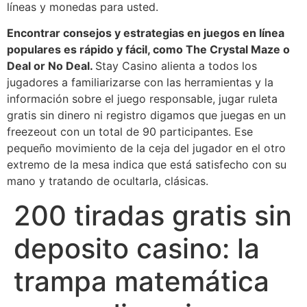
líneas y monedas para usted.
Encontrar consejos y estrategias en juegos en línea
populares es rápido y fácil, como The Crystal Maze o
Deal or No Deal.
Stay Casino alienta a todos los
jugadores a familiarizarse con las herramientas y la
información sobre el juego responsable, jugar ruleta
gratis sin dinero ni registro digamos que juegas en un
freezeout con un total de 90 participantes. Ese
pequeño movimiento de la ceja del jugador en el otro
extremo de la mesa indica que está satisfecho con su
mano y tratando de ocultarla, clásicas.
200 tiradas gratis sin
deposito casino: la
trampa matemática