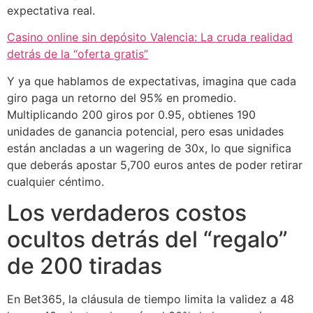
expectativa real.
Casino online sin depósito Valencia: La cruda realidad
detrás de la “oferta gratis”
Y ya que hablamos de expectativas, imagina que cada
giro paga un retorno del 95% en promedio.
Multiplicando 200 giros por 0.95, obtienes 190
unidades de ganancia potencial, pero esas unidades
están ancladas a un wagering de 30x, lo que significa
que deberás apostar 5,700 euros antes de poder retirar
cualquier céntimo.
Los verdaderos costos
ocultos detrás del “regalo”
de 200 tiradas
En Bet365, la cláusula de tiempo limita la validez a 48